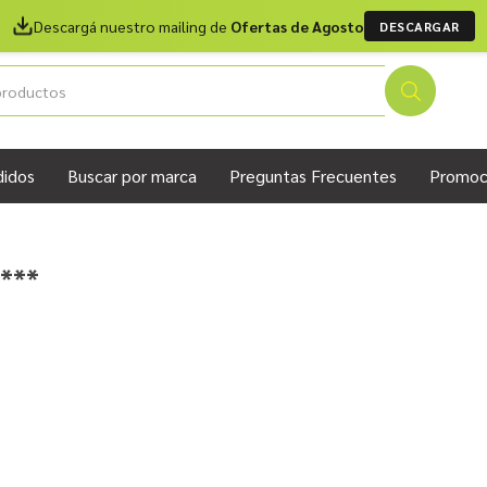
Descargá nuestro mailing de
Ofertas de Agosto
DESCARGAR
didos
Buscar por marca
Preguntas Frecuentes
Promoc
***