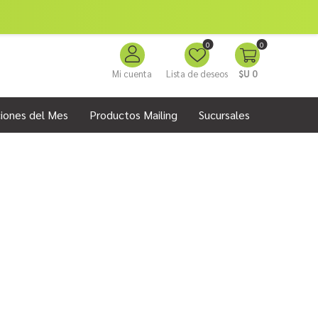
0
0
Mi cuenta
Lista de deseos
$U 0
iones del Mes
Productos Mailing
Sucursales