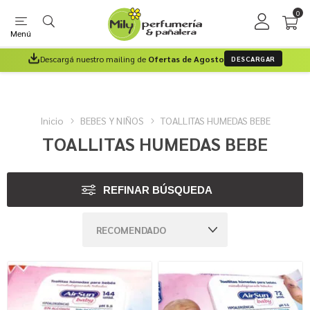
0
Menú
Descargá nuestro mailing de
Ofertas de Agosto
DESCARGAR
Inicio
BEBES Y NIÑOS
TOALLITAS HUMEDAS BEBE
TOALLITAS HUMEDAS BEBE
REFINAR BÚSQUEDA