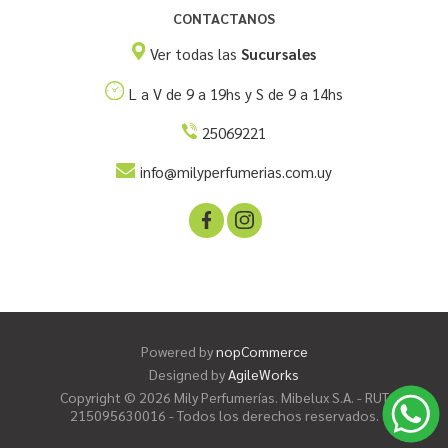
CONTACTANOS
Ver todas las
Sucursales
L a V de 9 a 19hs y S de 9 a 14hs
25069221
info@milyperfumerias.com.uy
Powered by
nopCommerce
Designed by
AgileWorks
Copyright © 2026 Mily Perfumerías. Mibelux S.A. - RUT
215095630016 - Todos los derechos reservados.