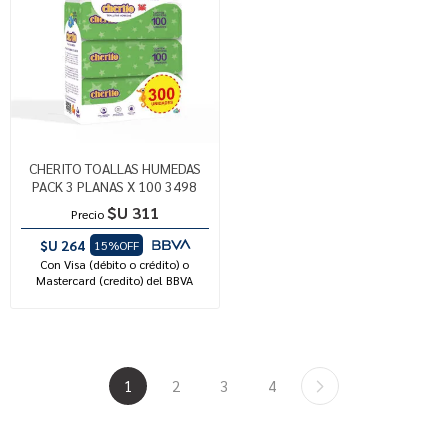
CHERITO TOALLAS HUMEDAS
PACK 3 PLANAS X 100 3498
$U 311
Precio
$U 264
15%OFF
Con Visa (débito o crédito) o
Mastercard (credito) del BBVA
1
2
3
4