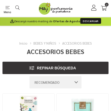
0
Menú
Descargá nuestro mailing de
Ofertas de Agosto
DESCARGAR
Inicio
BEBES Y NIÑOS
ACCESORIOS BEBES
ACCESORIOS BEBES
REFINAR BÚSQUEDA