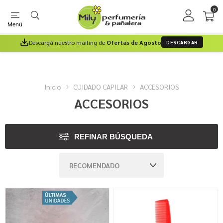
0
Menú
Descargá nuestro mailing de
Ofertas de Agosto
DESCARGAR
Inicio
CUIDADO CAPILAR
ACCESORIOS
ACCESORIOS
REFINAR BÚSQUEDA