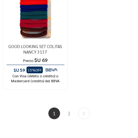
GOOD LOOKING SET COLITAS
NANCY 3137
$U 69
Precio
$U 59
15%OFF
Con Visa (débito o crédito) o
Mastercard (credito) del BBVA
1
2