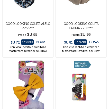
GOOD LOOKING COLITA ALELO
GOOD LOOKING COLITA
2255***
FATIMA 2258***
$U 85
$U 95
Precio
Precio
$U 72
$U 81
15%OFF
15%OFF
Con Visa (débito o crédito) o
Con Visa (débito o crédito) o
Mastercard (credito) del BBVA
Mastercard (credito) del BBVA