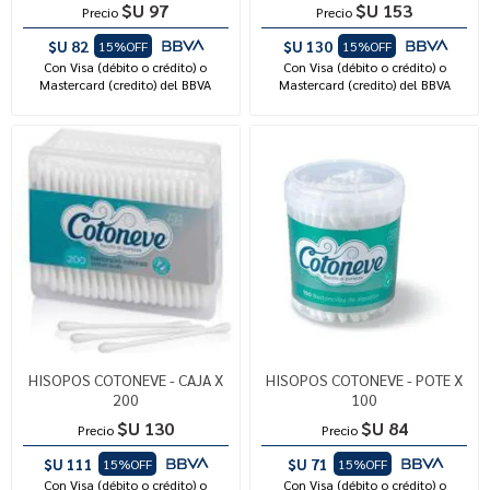
$U 97
$U 153
Precio
Precio
$U 82
$U 130
15%OFF
15%OFF
Con Visa (débito o crédito) o
Con Visa (débito o crédito) o
Mastercard (credito) del BBVA
Mastercard (credito) del BBVA
HISOPOS COTONEVE - CAJA X
HISOPOS COTONEVE - POTE X
200
100
$U 130
$U 84
Precio
Precio
$U 111
$U 71
15%OFF
15%OFF
Con Visa (débito o crédito) o
Con Visa (débito o crédito) o