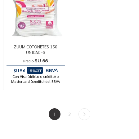
ZUUM COTONETES 150
UNIDADES
$U 66
Precio
$U 56
15%OFF
Con Visa (débito o crédito) o
Mastercard (credito) del BBVA
1
2