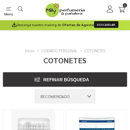
0
Menú
Descargá nuestro mailing de
Ofertas de Agosto
DESCARGAR
Inicio
CUIDADO PERSONAL
COTONETES
COTONETES
REFINAR BÚSQUEDA