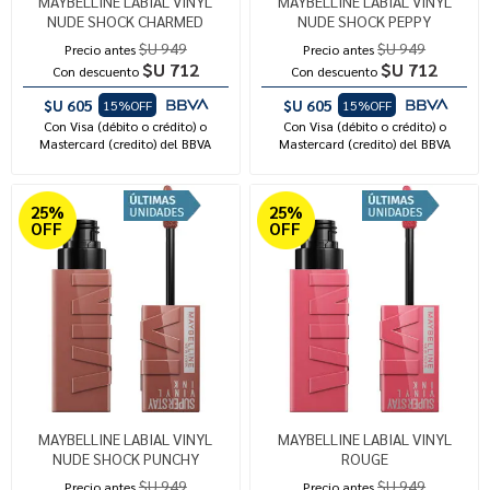
MAYBELLINE LABIAL VINYL
MAYBELLINE LABIAL VINYL
NUDE SHOCK CHARMED
NUDE SHOCK PEPPY
$U 949
$U 949
Precio antes
Precio antes
$U 712
$U 712
Con descuento
Con descuento
$U 605
$U 605
15%OFF
15%OFF
Con Visa (débito o crédito) o
Con Visa (débito o crédito) o
Mastercard (credito) del BBVA
Mastercard (credito) del BBVA
25%
25%
OFF
OFF
MAYBELLINE LABIAL VINYL
MAYBELLINE LABIAL VINYL
NUDE SHOCK PUNCHY
ROUGE
$U 949
$U 949
Precio antes
Precio antes