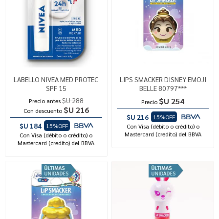
LABELLO NIVEA MED PROTEC
LIPS SMACKER DISNEY EMOJI
SPF 15
BELLE 80797***
$U 288
$U 254
Precio antes
Precio
$U 216
Con descuento
$U 216
15%OFF
$U 184
15%OFF
Con Visa (débito o crédito) o
Mastercard (credito) del BBVA
Con Visa (débito o crédito) o
Mastercard (credito) del BBVA