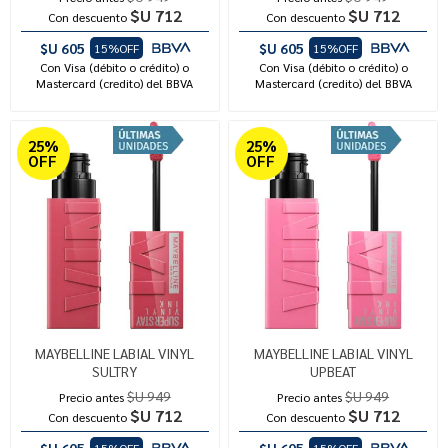
$U 712
$U 712
Con descuento
Con descuento
$U 605
$U 605
15%OFF
15%OFF
Con Visa (débito o crédito) o
Con Visa (débito o crédito) o
Mastercard (credito) del BBVA
Mastercard (credito) del BBVA
25%
25%
OFF
OFF
MAYBELLINE LABIAL VINYL
MAYBELLINE LABIAL VINYL
SULTRY
UPBEAT
$U 949
$U 949
Precio antes
Precio antes
$U 712
$U 712
Con descuento
Con descuento