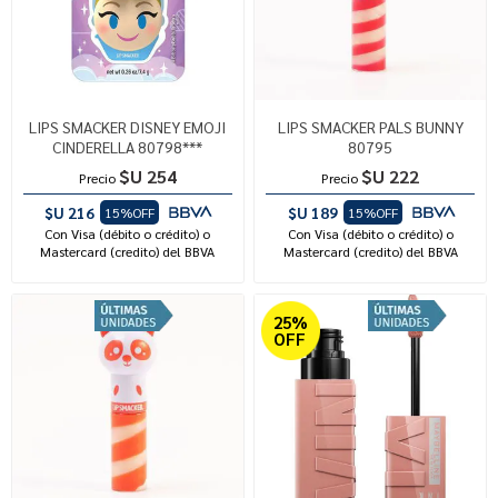
LIPS SMACKER DISNEY EMOJI
LIPS SMACKER PALS BUNNY
CINDERELLA 80798***
80795
$U 254
$U 222
Precio
Precio
$U 216
$U 189
15%OFF
15%OFF
Con Visa (débito o crédito) o
Con Visa (débito o crédito) o
Mastercard (credito) del BBVA
Mastercard (credito) del BBVA
25%
OFF