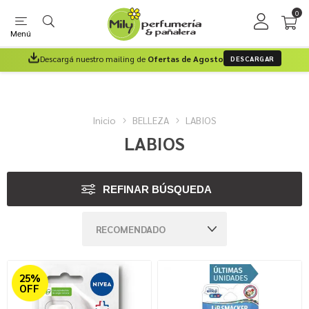
0
Menú
Descargá nuestro mailing de
Ofertas de Agosto
DESCARGAR
Inicio
BELLEZA
LABIOS
LABIOS
REFINAR BÚSQUEDA
25%
OFF