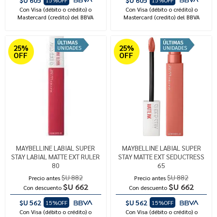
$U 605
$U 605
15%OFF
15%OFF
Con Visa (débito o crédito) o
Con Visa (débito o crédito) o
Mastercard (credito) del BBVA
Mastercard (credito) del BBVA
25%
25%
OFF
OFF
MAYBELLINE LABIAL SUPER
MAYBELLINE LABIAL SUPER
STAY LABIAL MATTE EXT RULER
STAY MATTE EXT SEDUCTRESS
80
65
$U 882
$U 882
Precio antes
Precio antes
$U 662
$U 662
Con descuento
Con descuento
$U 562
$U 562
15%OFF
15%OFF
Con Visa (débito o crédito) o
Con Visa (débito o crédito) o