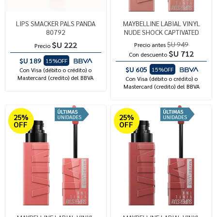
LIPS SMACKER PALS PANDA
MAYBELLINE LABIAL VINYL
80792
NUDE SHOCK CAPTIVATED
$U 222
$U 949
Precio antes
Precio
$U 712
Con descuento
$U 189
15%OFF
$U 605
15%OFF
Con Visa (débito o crédito) o
Mastercard (credito) del BBVA
Con Visa (débito o crédito) o
Mastercard (credito) del BBVA
25%
25%
OFF
OFF