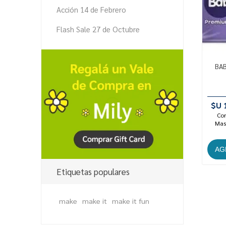
Acción 14 de Febrero
Flash Sale 27 de Octubre
BA
$U 
Con
Mast
Etiquetas populares
make
make it
make it fun