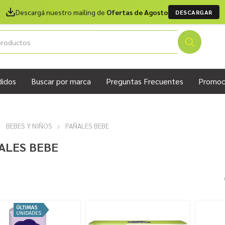
Descargá nuestro mailing de
Ofertas de Agosto
DESCARGAR
didos
Buscar por marca
Preguntas Frecuentes
Promoc
BEBES Y NIÑOS
PAÑALES BEBE
ALES BEBE