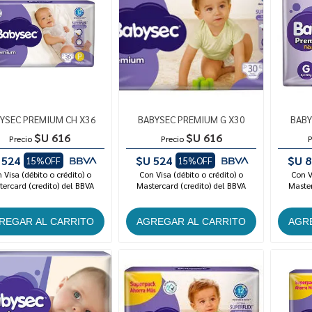
YSEC PREMIUM CH X36
BABYSEC PREMIUM G X30
BABY
$U 616
$U 616
Precio
Precio
P
 524
$U 524
$U 8
15%OFF
15%OFF
 Visa (débito o crédito) o
Con Visa (débito o crédito) o
Con V
ercard (credito) del BBVA
Mastercard (credito) del BBVA
Master