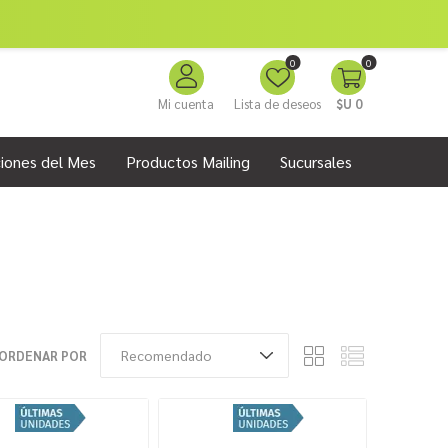
0
0
Mi cuenta
Lista de deseos
$U 0
iones del Mes
Productos Mailing
Sucursales
ORDENAR POR