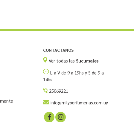
CONTACTANOS
Ver todas las
Sucursales
L a V de 9 a 19hs y S de 9 a
14hs
25069221
temente
info@milyperfumerias.com.uy