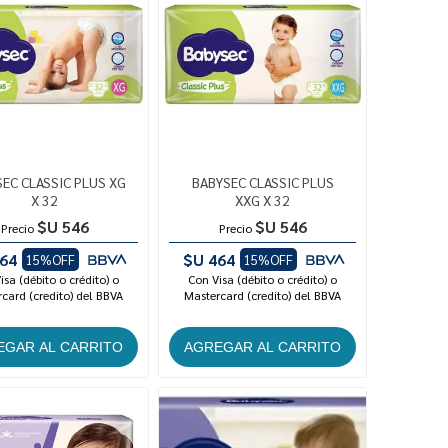
EC CLASSIC PLUS XG
BABYSEC CLASSIC PLUS
X 32
XXG X 32
$U 546
$U 546
Precio
Precio
64
$U 464
15%OFF
15%OFF
isa (débito o crédito) o
Con Visa (débito o crédito) o
card (credito) del BBVA
Mastercard (credito) del BBVA