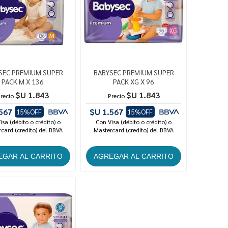
SEC PREMIUM SUPER
BABYSEC PREMIUM SUPER
PACK M X 136
PACK XG X 96
$U 1.843
$U 1.843
recio
Precio
567
$U 1.567
15%OFF
15%OFF
isa (débito o crédito) o
Con Visa (débito o crédito) o
card (credito) del BBVA
Mastercard (credito) del BBVA