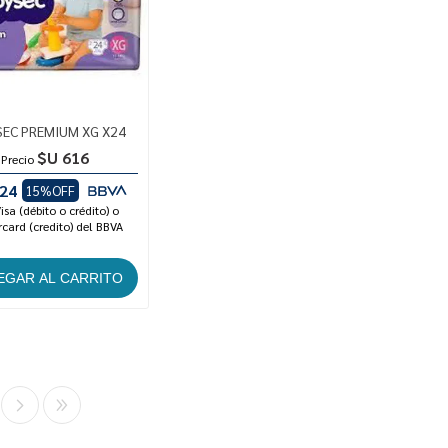
SEC PREMIUM XG X24
$U 616
Precio
24
15%OFF
isa (débito o crédito) o
card (credito) del BBVA