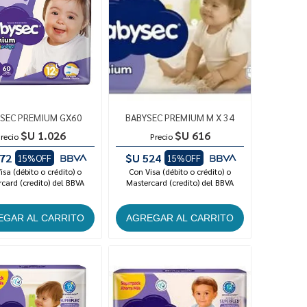
SEC PREMIUM GX60
BABYSEC PREMIUM M X 34
$U 1.026
$U 616
recio
Precio
72
$U 524
15%OFF
15%OFF
isa (débito o crédito) o
Con Visa (débito o crédito) o
card (credito) del BBVA
Mastercard (credito) del BBVA