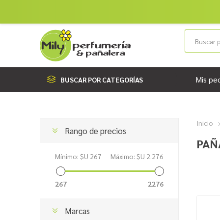
Mis pe
BUSCAR POR CATEGORÍAS
Inicio
Rango de precios
PAÑ
Mínimo:
$U 267
Máximo:
$U 2.276
267
2276
Marcas