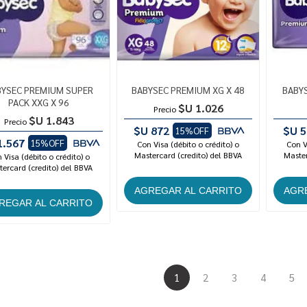
BYSEC PREMIUM SUPER
BABYSEC PREMIUM XG X 48
BABY
PACK XXG X 96
$U 1.026
Precio
$U 1.843
Precio
$U 872
$U 5
15%OFF
1.567
15%OFF
Con Visa (débito o crédito) o
Con V
Mastercard (credito) del BBVA
Master
 Visa (débito o crédito) o
ercard (credito) del BBVA
1
2
3
4
5