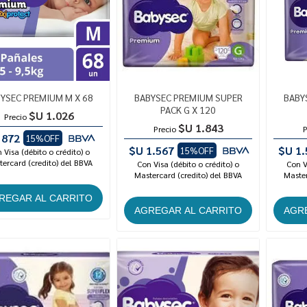
YSEC PREMIUM M X 68
BABYSEC PREMIUM SUPER
BABY
PACK G X 120
$U 1.026
Precio
$U 1.843
Precio
P
 872
15%OFF
$U 1.567
$U 1.
15%OFF
 Visa (débito o crédito) o
ercard (credito) del BBVA
Con Visa (débito o crédito) o
Con V
Mastercard (credito) del BBVA
Master