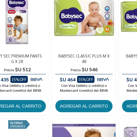
Y SEC PREMIUM PANTS
BABYSEC CLASSIC PLUS M X
BABYS
G X 28
48
$U 512
$U 546
Precio
Precio
 435
$U 464
$U 4
15%OFF
15%OFF
 Visa (débito o crédito) o
Con Visa (débito o crédito) o
Con V
ercard (credito) del BBVA
Mastercard (credito) del BBVA
Master