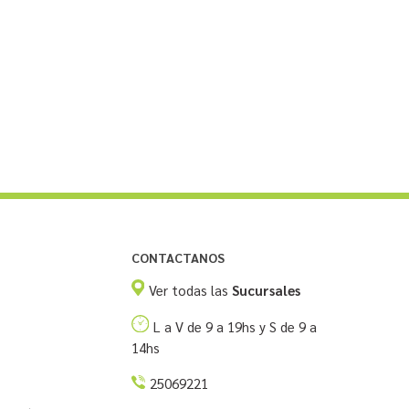
CONTACTANOS
Ver todas las
Sucursales
L a V de 9 a 19hs y S de 9 a
14hs
25069221