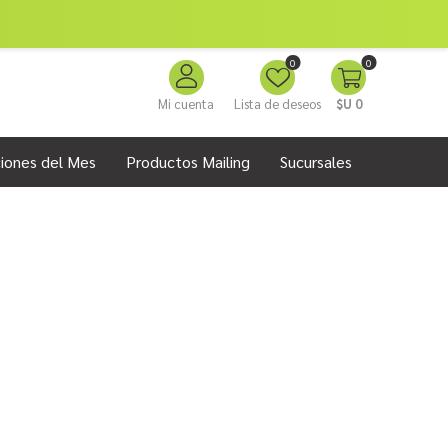
0
0
Mi cuenta
Lista de deseos
$U 0
iones del Mes
Productos Mailing
Sucursales