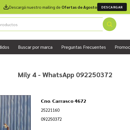
Descargá nuestro mailing de
Ofertas de Agosto
DESCARGAR
didos
Buscar por marca
Preguntas Frecuentes
Promoc
Mily 4 - WhatsApp 092250372
𝗖𝗻𝗼. 𝗖𝗮𝗿𝗿𝗮𝘀𝗰𝗼 𝟰𝟲𝟳𝟮
25221160
092250372