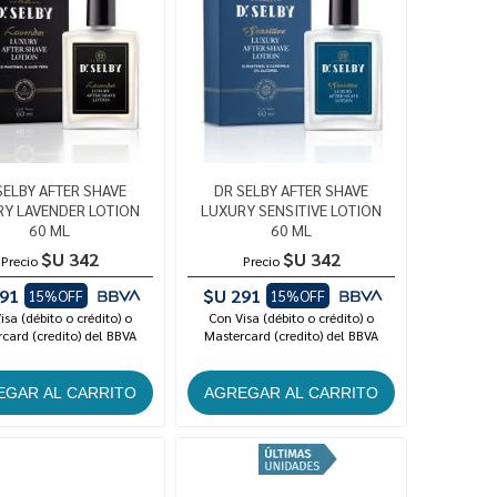
SELBY AFTER SHAVE
DR SELBY AFTER SHAVE
RY LAVENDER LOTION
LUXURY SENSITIVE LOTION
60 ML
60 ML
$U 342
$U 342
Precio
Precio
91
$U 291
15%OFF
15%OFF
isa (débito o crédito) o
Con Visa (débito o crédito) o
card (credito) del BBVA
Mastercard (credito) del BBVA