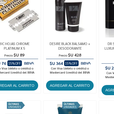
BIC HOJAS CHROME
DESIRE BLACK BALSAMO +
DR 
PLATINUM X 5
DESODORANTE
LUXU
$U 89
$U 428
Precio
Precio
 76
$U 364
15%OFF
15%OFF
$U 2
 Visa (débito o crédito) o
Con Visa (débito o crédito) o
ercard (credito) del BBVA
Mastercard (credito) del BBVA
Con V
Master