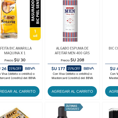
FEITA BIC AMARILLA
ALGABO ESPUMA DE
BIC C
MAQUINA X 1
AFEITAR MEN 400 GRS
$U 30
$U 208
Precio
Precio
 26
$U 177
$U 
15%OFF
15%OFF
 Visa (débito o crédito) o
Con Visa (débito o crédito) o
Con V
ercard (credito) del BBVA
Mastercard (credito) del BBVA
Master