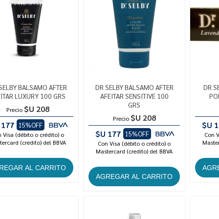
SELBY BALSAMO AFTER
DR SELBY BALSAMO AFTER
DR S
EITAR LUXURY 100 GRS
AFEITAR SENSITIVE 100
PO
GRS
$U 208
Precio
$U 208
Precio
 177
$U 1
15%OFF
$U 177
15%OFF
 Visa (débito o crédito) o
Con V
ercard (credito) del BBVA
Master
Con Visa (débito o crédito) o
Mastercard (credito) del BBVA