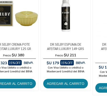
R SELBY CREMA POTE
DR SELBY ESPUMA DE
DR
EITAR LUXURY 125 GR
AFEITAR LUXURY 149 GRS
AFE
$U 380
$U 211
Precio
Precio
 323
$U 179
15%OFF
15%OFF
$U 1
 Visa (débito o crédito) o
Con Visa (débito o crédito) o
ercard (credito) del BBVA
Mastercard (credito) del BBVA
Con V
Master