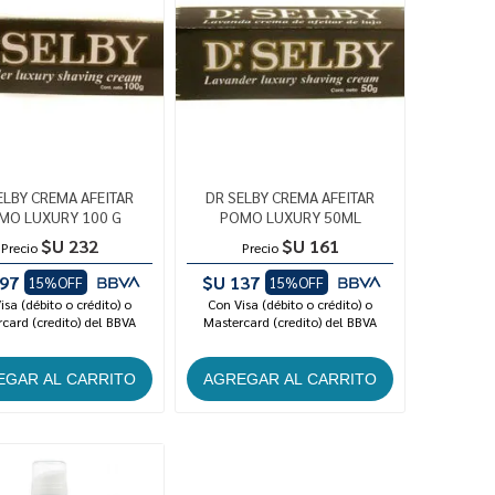
ELBY CREMA AFEITAR
DR SELBY CREMA AFEITAR
MO LUXURY 100 G
POMO LUXURY 50ML
$U 232
$U 161
Precio
Precio
97
$U 137
15%OFF
15%OFF
isa (débito o crédito) o
Con Visa (débito o crédito) o
card (credito) del BBVA
Mastercard (credito) del BBVA