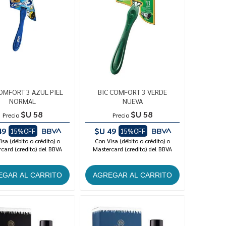
OMFORT 3 AZUL PIEL
BIC COMFORT 3 VERDE
NORMAL
NUEVA
$U 58
$U 58
Precio
Precio
49
$U 49
15%OFF
15%OFF
isa (débito o crédito) o
Con Visa (débito o crédito) o
card (credito) del BBVA
Mastercard (credito) del BBVA