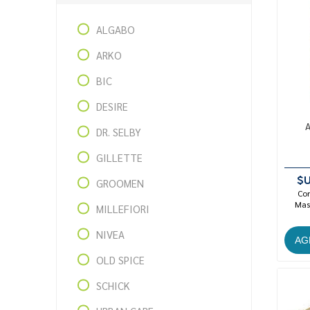
ALGABO
ARKO
BIC
DESIRE
A
DR. SELBY
GILLETTE
$U
GROOMEN
Con
Mast
MILLEFIORI
NIVEA
OLD SPICE
SCHICK