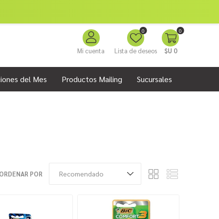
0
0
Mi cuenta
Lista de deseos
$U 0
iones del Mes
Productos Mailing
Sucursales
ORDENAR POR