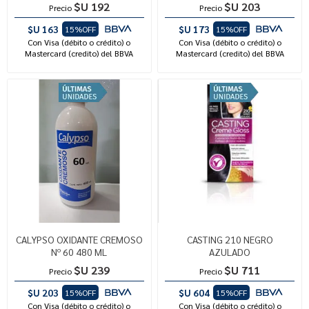
$U 192
$U 203
Precio
Precio
$U 163
$U 173
15%OFF
15%OFF
Con Visa (débito o crédito) o
Con Visa (débito o crédito) o
Mastercard (credito) del BBVA
Mastercard (credito) del BBVA
CALYPSO OXIDANTE CREMOSO
CASTING 210 NEGRO
Nº 60 480 ML
AZULADO
$U 239
$U 711
Precio
Precio
$U 203
$U 604
15%OFF
15%OFF
Con Visa (débito o crédito) o
Con Visa (débito o crédito) o