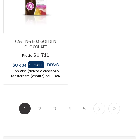
CASTING 503 GOLDEN
CHOCOLATE
$U 711
Precio
$U 604
15%OFF
Con Visa (débito o crédito) o
Mastercard (credito) del BBVA
1
2
3
4
5