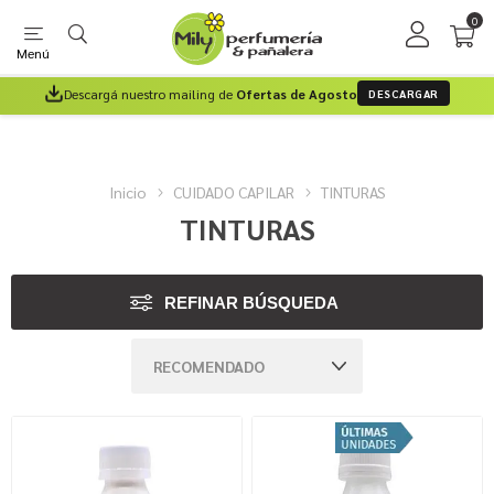
0
Menú
Descargá nuestro mailing de
Ofertas de Agosto
DESCARGAR
Inicio
CUIDADO CAPILAR
TINTURAS
TINTURAS
REFINAR BÚSQUEDA