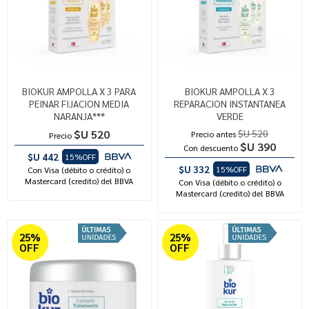
BIOKUR AMPOLLA X 3 PARA
BIOKUR AMPOLLA X 3
PEINAR FIJACION MEDIA
REPARACION INSTANTANEA
NARANJA***
VERDE
$U 520
$U 520
Precio antes
Precio
$U 390
Con descuento
$U 442
15%OFF
$U 332
15%OFF
Con Visa (débito o crédito) o
Mastercard (credito) del BBVA
Con Visa (débito o crédito) o
Mastercard (credito) del BBVA
25%
25%
OFF
OFF