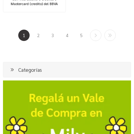
Mastercard (credito) del BBVA
1
2
3
4
5
Categorías