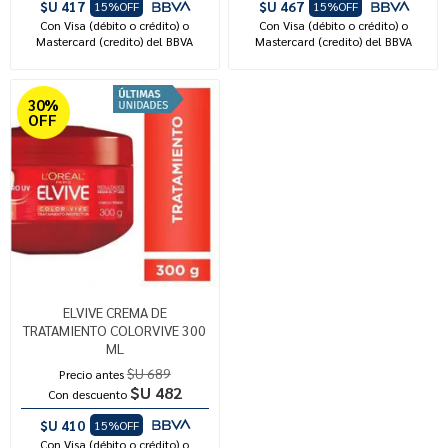
$U 417
$U 467
15%OFF
15%OFF
Con Visa (débito o crédito) o
Con Visa (débito o crédito) o
Mastercard (credito) del BBVA
Mastercard (credito) del BBVA
30%
OFF
ELVIVE CREMA DE
TRATAMIENTO COLORVIVE 300
ML
$U 689
Precio antes
$U 482
Con descuento
$U 410
15%OFF
Con Visa (débito o crédito) o