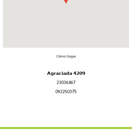
Cómo llegar
𝗔𝗴𝗿𝗮𝗰𝗶𝗮𝗱𝗮 𝟰𝟮𝟬𝟵
23036467
092250375