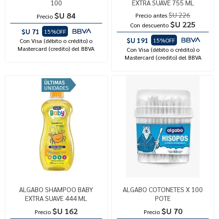
100
EXTRA SUAVE 755 ML
$U 84
$U 226
Precio antes
Precio
$U 225
Con descuento
$U 71
15%OFF
$U 191
15%OFF
Con Visa (débito o crédito) o
Mastercard (credito) del BBVA
Con Visa (débito o crédito) o
Mastercard (credito) del BBVA
ALGABO SHAMPOO BABY
ALGABO COTONETES X 100
EXTRA SUAVE 444 ML
POTE
$U 162
$U 70
Precio
Precio