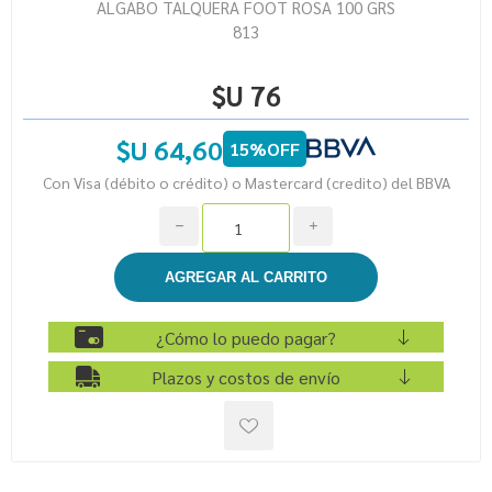
ALGABO TALQUERA FOOT ROSA 100 GRS
813
$U 76
$U 64,60
15%OFF
Con Visa (débito o crédito) o Mastercard (credito) del BBVA
h
i
¿Cómo lo puedo pagar?
Plazos y costos de envío