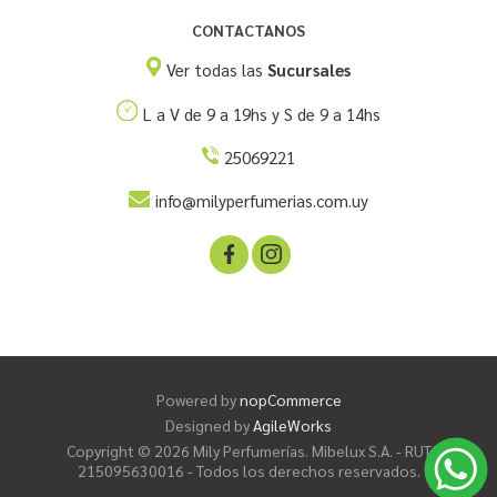
CONTACTANOS
Ver todas las
Sucursales
L a V de 9 a 19hs y S de 9 a 14hs
25069221
info@milyperfumerias.com.uy
Powered by
nopCommerce
Designed by
AgileWorks
Copyright © 2026 Mily Perfumerías. Mibelux S.A. - RUT
215095630016 - Todos los derechos reservados.