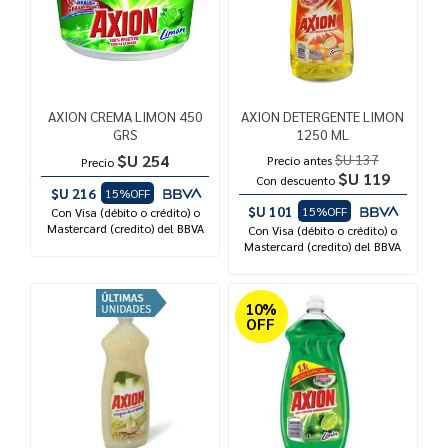
AXION CREMA LIMON 450
AXION DETERGENTE LIMON
GRS
1250 ML
$U 254
$U 137
Precio antes
Precio
$U 119
Con descuento
$U 216
15%OFF
$U 101
15%OFF
Con Visa (débito o crédito) o
Mastercard (credito) del BBVA
Con Visa (débito o crédito) o
Mastercard (credito) del BBVA
10%
OFF