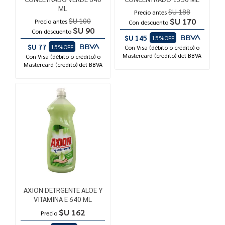
ML
$U 188
Precio antes
$U 100
$U 170
Precio antes
Con descuento
$U 90
Con descuento
$U 145
15%OFF
$U 77
15%OFF
Con Visa (débito o crédito) o
Mastercard (credito) del BBVA
Con Visa (débito o crédito) o
Mastercard (credito) del BBVA
AXION DETRGENTE ALOE Y
VITAMINA E 640 ML
$U 162
Precio