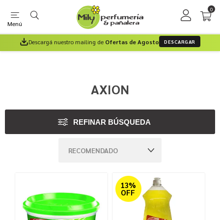
0
Menú
Descargá nuestro mailing de
Ofertas de Agosto
DESCARGAR
AXION
REFINAR BÚSQUEDA
13%
OFF