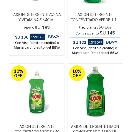
AXION DETERGENTE AVENA
AXION DETERGENTE
Y VITAMINA E 640 ML
CONCENTRADO VERDE 1.1 L
$U 162
$U 162
Precio antes
Precio
$U 145
Con descuento
$U 138
15%OFF
$U 123
15%OFF
Con Visa (débito o crédito) o
Mastercard (credito) del BBVA
Con Visa (débito o crédito) o
Mastercard (credito) del BBVA
10%
10%
OFF
OFF
AXION DETERGENTE
AXION DETERGENTE LIMON
CONCETRADO VERDE 640
CONCENTRADO 1350 ML