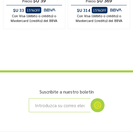
$U 39
$U 369
Precio
Precio
$U 33
$U 314
15%OFF
15%OFF
Con Visa (débito o crédito) o
Con Visa (débito o crédito) o
Mastercard (credito) del BBVA
Mastercard (credito) del BBVA
Suscribite a nuestro boletín