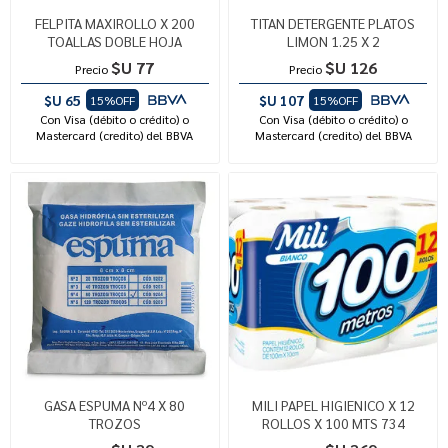
FELPITA MAXIROLLO X 200
TITAN DETERGENTE PLATOS
TOALLAS DOBLE HOJA
LIMON 1.25 X 2
$U 77
$U 126
Precio
Precio
$U 65
$U 107
15%OFF
15%OFF
Con Visa (débito o crédito) o
Con Visa (débito o crédito) o
Mastercard (credito) del BBVA
Mastercard (credito) del BBVA
GASA ESPUMA Nº4 X 80
MILI PAPEL HIGIENICO X 12
TROZOS
ROLLOS X 100 MTS 734