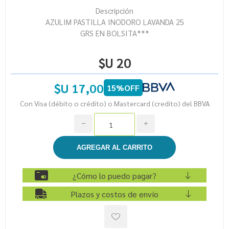
Descripción
AZULIM PASTILLA INODORO LAVANDA 25
GRS EN BOLSITA***
$U 20
$U 17,00
15%OFF
Con Visa (débito o crédito) o Mastercard (credito) del BBVA
h
i
¿Cómo lo puedo pagar?
Plazos y costos de envío