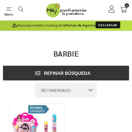
0
Menú
Descargá nuestro mailing de
Ofertas de Agosto
DESCARGAR
BARBIE
REFINAR BÚSQUEDA