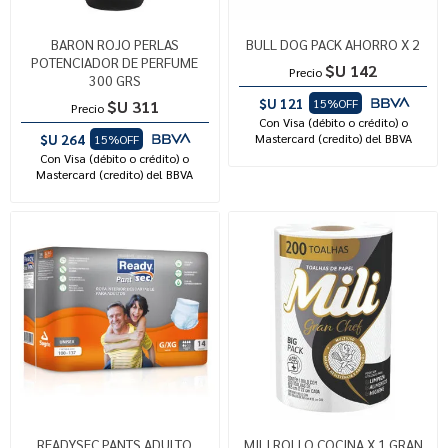
BARON ROJO PERLAS
BULL DOG PACK AHORRO X 2
POTENCIADOR DE PERFUME
$U 142
Precio
300 GRS
$U 121
15%OFF
$U 311
Precio
Con Visa (débito o crédito) o
$U 264
Mastercard (credito) del BBVA
15%OFF
Con Visa (débito o crédito) o
Mastercard (credito) del BBVA
READYSEC PANTS ADULTO
MILI ROLLO COCINA X 1 GRAN