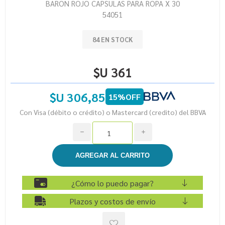
BARON ROJO CAPSULAS PARA ROPA X 30
54051
84 EN STOCK
$U 361
$U 306,85
15%OFF
Con Visa (débito o crédito) o Mastercard (credito) del BBVA
h
i
¿Cómo lo puedo pagar?
Plazos y costos de envío