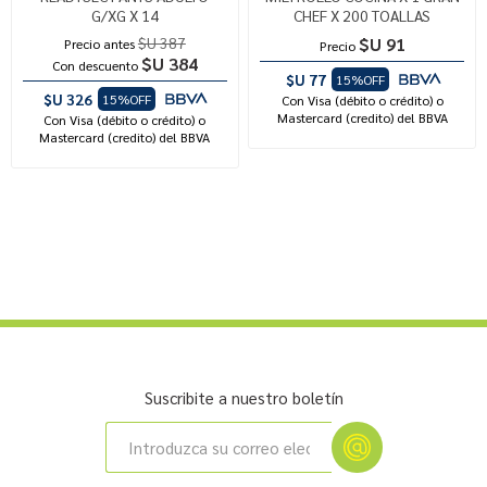
G/XG X 14
CHEF X 200 TOALLAS
$U 387
$U 91
Precio antes
Precio
$U 384
Con descuento
$U 77
15%OFF
$U 326
15%OFF
Con Visa (débito o crédito) o
Mastercard (credito) del BBVA
Con Visa (débito o crédito) o
Mastercard (credito) del BBVA
Suscribite a nuestro boletín