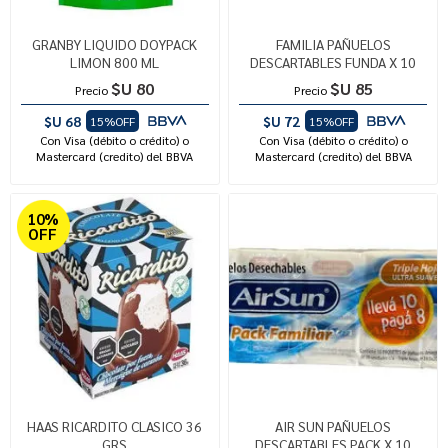
GRANBY LIQUIDO DOYPACK
FAMILIA PAÑUELOS
LIMON 800 ML
DESCARTABLES FUNDA X 10
$U 80
$U 85
Precio
Precio
$U 68
$U 72
15%OFF
15%OFF
Con Visa (débito o crédito) o
Con Visa (débito o crédito) o
Mastercard (credito) del BBVA
Mastercard (credito) del BBVA
10%
OFF
HAAS RICARDITO CLASICO 36
AIR SUN PAÑUELOS
GRS
DESCARTABLES PACK X 10