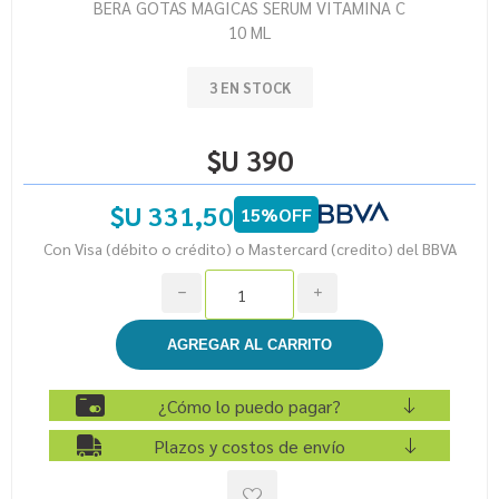
BERA GOTAS MAGICAS SERUM VITAMINA C
10 ML
3 EN STOCK
$U 390
$U 331,50
15%OFF
Con Visa (débito o crédito) o Mastercard (credito) del BBVA
h
i
¿Cómo lo puedo pagar?
Plazos y costos de envío