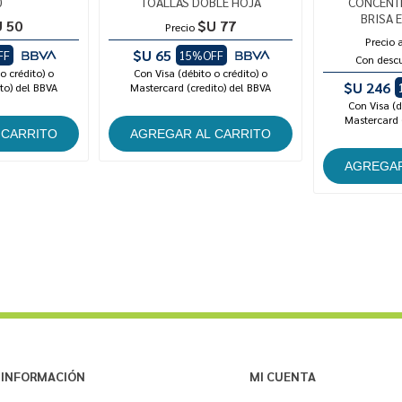
0
TOALLAS DOBLE HOJA
CONCENT
BRISA 
 50
$U 77
Precio
Precio 
$U 65
FF
15%OFF
Con desc
o crédito) o
Con Visa (débito o crédito) o
$U 246
to) del BBVA
Mastercard (credito) del BBVA
Con Visa (d
Mastercard 
INFORMACIÓN
MI CUENTA