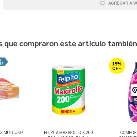
AGREGAR A W
es que compraron este artículo tambié
15%
OFF
AS MULTIUSO
FELPITA MAXIROLLO X 200
COMFORT