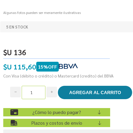
Algunas fotos pueden ser meramente ilustrativas
5 EN STOCK
$U 136
$U 115,60
15%OFF
Con Visa (débito o crédito) o Mastercard (credito) del BBVA
h
i
¿Cómo lo puedo pagar?
Plazos y costos de envío