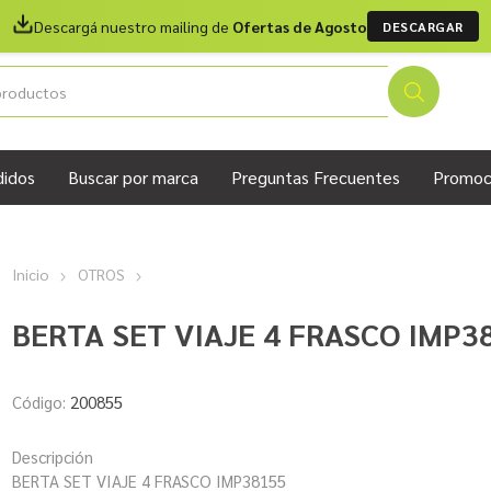
Descargá nuestro mailing de
Ofertas de Agosto
DESCARGAR
didos
Buscar por marca
Preguntas Frecuentes
Promoc
Inicio
OTROS
BERTA SET VIAJE 4 FRASCO IMP3
Código:
200855
Descripción
BERTA SET VIAJE 4 FRASCO IMP38155