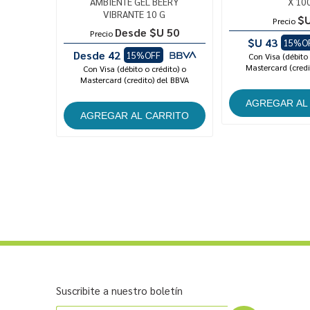
AMBIENTE GEL BEERY
X 10
VIBRANTE 10 G
$U
Precio
Desde $U 50
Precio
$U 43
15%O
Desde 42
15%OFF
Con Visa (débito 
Mastercard (credi
Con Visa (débito o crédito) o
Mastercard (credito) del BBVA
Suscribite a nuestro boletín