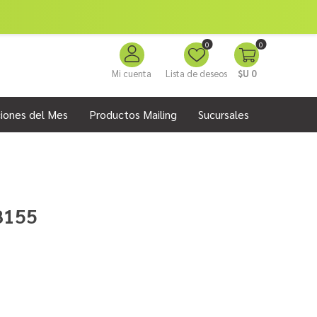
0
0
Mi cuenta
Lista de deseos
$U 0
iones del Mes
Productos Mailing
Sucursales
8155