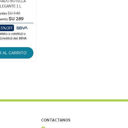
RADO BOTELLA
ELEGANTE 1 L
$U 340
antes
$U 289
uento
15%OFF
ébito o crédito) o
(credito) del BBVA
CONTACTANOS