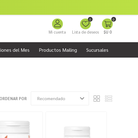
0
0
Mi cuenta
Lista de deseos
$U 0
iones del Mes
Productos Mailing
Sucursales
ORDENAR POR