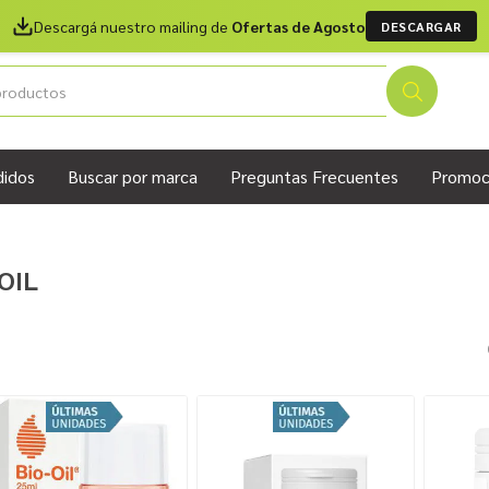
Descargá nuestro mailing de
Ofertas de Agosto
DESCARGAR
didos
Buscar por marca
Preguntas Frecuentes
Promoc
OIL