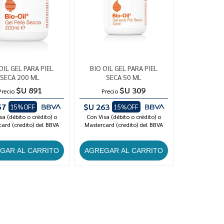
OIL GEL PARA PIEL
BIO OIL GEL PARA PIEL
SECA 200 ML
SECA 50 ML
$U 891
$U 309
Precio
Precio
57
$U 263
15%OFF
15%OFF
sa (débito o crédito) o
Con Visa (débito o crédito) o
ard (credito) del BBVA
Mastercard (credito) del BBVA