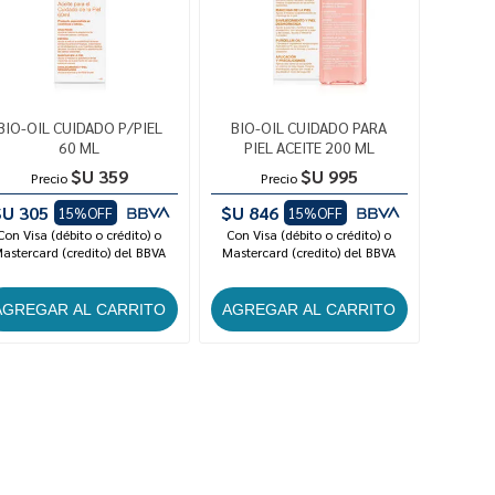
BIO-OIL CUIDADO P/PIEL
BIO-OIL CUIDADO PARA
60 ML
PIEL ACEITE 200 ML
$U 359
$U 995
Precio
Precio
$U 305
$U 846
15%OFF
15%OFF
Con Visa (débito o crédito) o
Con Visa (débito o crédito) o
astercard (credito) del BBVA
Mastercard (credito) del BBVA