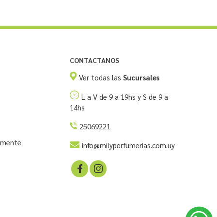
CONTACTANOS
Ver todas las
Sucursales
L a V de 9 a 19hs y S de 9 a
14hs
25069221
temente
info@milyperfumerias.com.uy