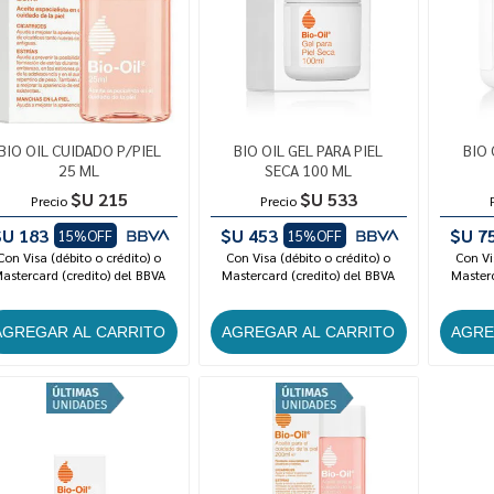
BIO OIL CUIDADO P/PIEL
BIO OIL GEL PARA PIEL
BIO 
25 ML
SECA 100 ML
$U 215
$U 533
Precio
Precio
$U 183
$U 453
$U 7
15%OFF
15%OFF
Con Visa (débito o crédito) o
Con Visa (débito o crédito) o
Con Vi
astercard (credito) del BBVA
Mastercard (credito) del BBVA
Masterc