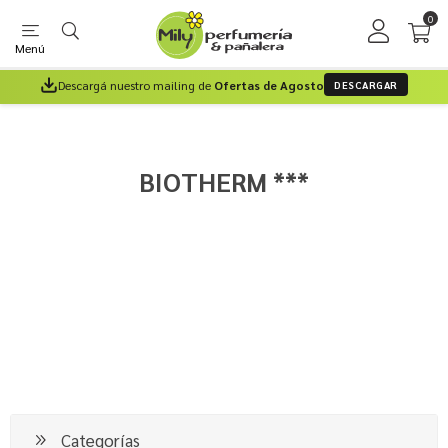
0
Menú
Descargá nuestro mailing de
Ofertas de Agosto
DESCARGAR
BIOTHERM ***
Categorías