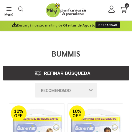
0
Menú
Descargá nuestro mailing de
Ofertas de Agosto
DESCARGAR
BUMMIS
REFINAR BÚSQUEDA
10%
10%
OFF
OFF