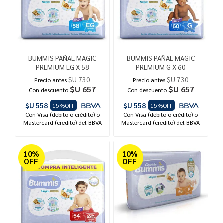
BUMMIS PAÑAL MAGIC
BUMMIS PAÑAL MAGIC
PREMIUM EG X 58
PREMIUM G X 60
$U 730
$U 730
Precio antes
Precio antes
$U 657
$U 657
Con descuento
Con descuento
$U 558
$U 558
15%OFF
15%OFF
Con Visa (débito o crédito) o
Con Visa (débito o crédito) o
Mastercard (credito) del BBVA
Mastercard (credito) del BBVA
10%
10%
OFF
OFF