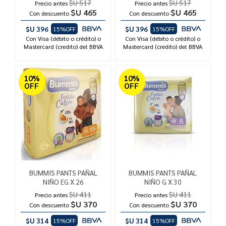
$U 517
$U 517
Precio antes
Precio antes
$U 465
$U 465
Con descuento
Con descuento
$U 396
$U 396
15%OFF
15%OFF
Con Visa (débito o crédito) o
Con Visa (débito o crédito) o
Mastercard (credito) del BBVA
Mastercard (credito) del BBVA
10%
10%
OFF
OFF
BUMMIS PANTS PAÑAL
BUMMIS PANTS PAÑAL
NIÑO EG X 26
NIÑO G X 30
$U 411
$U 411
Precio antes
Precio antes
$U 370
$U 370
Con descuento
Con descuento
$U 314
$U 314
15%OFF
15%OFF