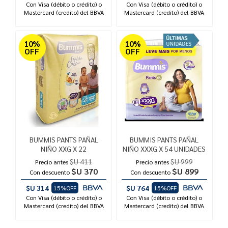
Con Visa (débito o crédito) o
Con Visa (débito o crédito) o
Mastercard (credito) del BBVA
Mastercard (credito) del BBVA
10%
10%
OFF
OFF
BUMMIS PANTS PAÑAL
BUMMIS PANTS PAÑAL
NIÑO XXG X 22
NIÑO XXXG X 54 UNIDADES
$U 411
$U 999
Precio antes
Precio antes
$U 370
$U 899
Con descuento
Con descuento
$U 314
$U 764
15%OFF
15%OFF
Con Visa (débito o crédito) o
Con Visa (débito o crédito) o
Mastercard (credito) del BBVA
Mastercard (credito) del BBVA