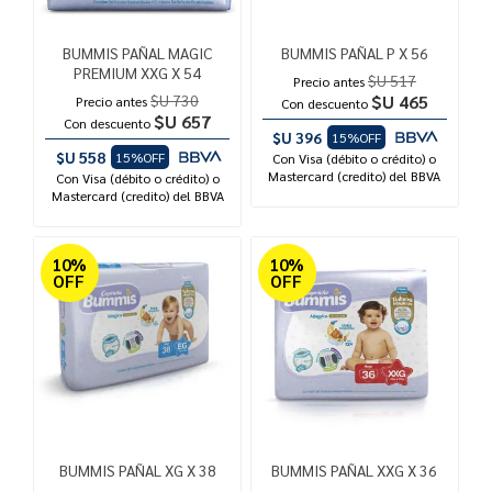
BUMMIS PAÑAL MAGIC
BUMMIS PAÑAL P X 56
PREMIUM XXG X 54
$U 517
Precio antes
$U 730
$U 465
Precio antes
Con descuento
$U 657
Con descuento
$U 396
15%OFF
$U 558
15%OFF
Con Visa (débito o crédito) o
Mastercard (credito) del BBVA
Con Visa (débito o crédito) o
Mastercard (credito) del BBVA
10%
10%
OFF
OFF
BUMMIS PAÑAL XG X 38
BUMMIS PAÑAL XXG X 36