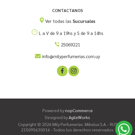
CONTACTANOS
Ver todas las
Sucursales
L a V de 9 a 19hs y S de 9 a 14hs
25069221
info@milyperfumerias.com.uy
Powered by
nopCommerce
Designed by
AgileWorks
Copyright © 2026 Mily Perfumerías. Mibelux S.A. - RUT
215095630016 - Todos los derechos reservados.