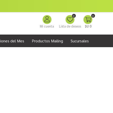
0
0
Mi cuenta
Lista de deseos
$U 0
iones del Mes
Productos Mailing
Sucursales