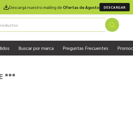
Descargá nuestro mailing de
Ofertas de Agosto
DESCARGAR
didos
Buscar por marca
Preguntas Frecuentes
Promoc
E ***