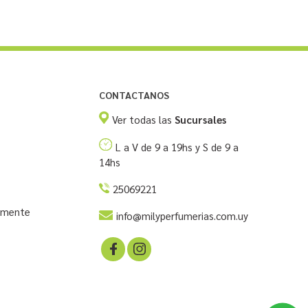
CONTACTANOS
Ver todas las
Sucursales
L a V de 9 a 19hs y S de 9 a
14hs
25069221
temente
info@milyperfumerias.com.uy