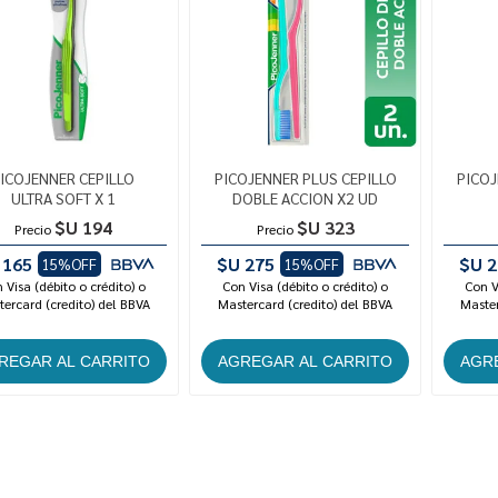
ICOJENNER CEPILLO
PICOJENNER PLUS CEPILLO
PICOJ
ULTRA SOFT X 1
DOBLE ACCION X2 UD
$U 194
$U 323
Precio
Precio
 165
$U 275
$U 2
15%OFF
15%OFF
 Visa (débito o crédito) o
Con Visa (débito o crédito) o
Con V
ercard (credito) del BBVA
Mastercard (credito) del BBVA
Master