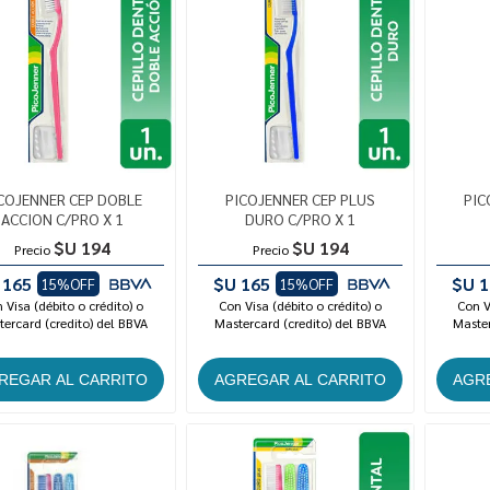
COJENNER CEP DOBLE
PICOJENNER CEP PLUS
PIC
ACCION C/PRO X 1
DURO C/PRO X 1
$U 194
$U 194
Precio
Precio
 165
$U 165
$U 1
15%OFF
15%OFF
 Visa (débito o crédito) o
Con Visa (débito o crédito) o
Con V
ercard (credito) del BBVA
Mastercard (credito) del BBVA
Master