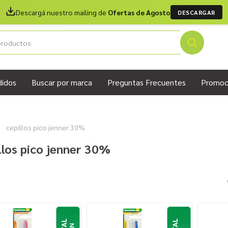
Descargá nuestro mailing de
Ofertas de Agosto
DESCARGAR
didos
Buscar por marca
Preguntas Frecuentes
Promoc
cepillos pico jenner 30%
llos pico jenner 30%