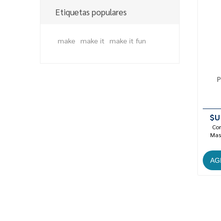
Etiquetas populares
make
make it
make it fun
P
$U
Con
Mast