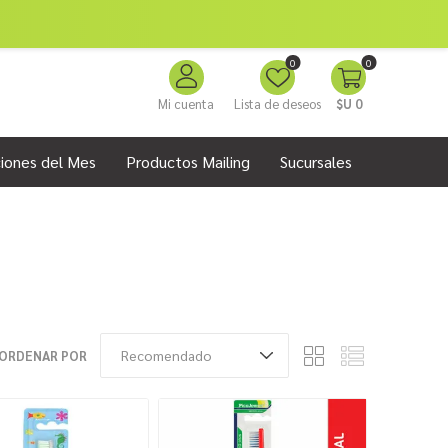
0
0
Mi cuenta
Lista de deseos
$U 0
iones del Mes
Productos Mailing
Sucursales
ORDENAR POR