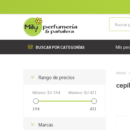
Mis pe
BUSCAR POR CATEGORÍAS
Inicio
Rango de precios
cepi
Mínimo:
$U 194
Máximo:
$U 431
194
431
Marcas