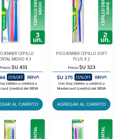
COJENNER CEPILLO
PICOJENNER CEPILLO SOFT
ENTAL MEDIO X 3
PLUS X 2
$U 431
$U 323
Precio
Precio
66
$U 275
15%OFF
15%OFF
isa (débito o crédito) o
Con Visa (débito o crédito) o
card (credito) del BBVA
Mastercard (credito) del BBVA