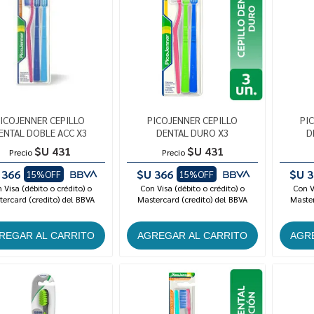
ICOJENNER CEPILLO
PICOJENNER CEPILLO
PI
ENTAL DOBLE ACC X3
DENTAL DURO X3
D
$U 431
$U 431
Precio
Precio
 366
$U 366
$U 3
15%OFF
15%OFF
 Visa (débito o crédito) o
Con Visa (débito o crédito) o
Con V
ercard (credito) del BBVA
Mastercard (credito) del BBVA
Master