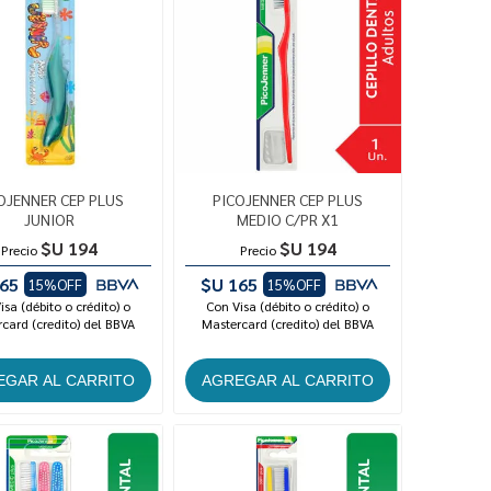
OJENNER CEP PLUS
PICOJENNER CEP PLUS
JUNIOR
MEDIO C/PR X1
$U 194
$U 194
Precio
Precio
65
$U 165
15%OFF
15%OFF
isa (débito o crédito) o
Con Visa (débito o crédito) o
card (credito) del BBVA
Mastercard (credito) del BBVA