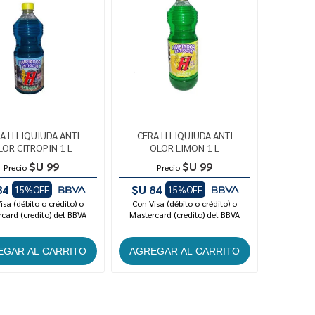
A H LIQUIUDA ANTI
CERA H LIQUIUDA ANTI
LOR CITROPIN 1 L
OLOR LIMON 1 L
$U 99
$U 99
Precio
Precio
84
$U 84
15%OFF
15%OFF
isa (débito o crédito) o
Con Visa (débito o crédito) o
card (credito) del BBVA
Mastercard (credito) del BBVA