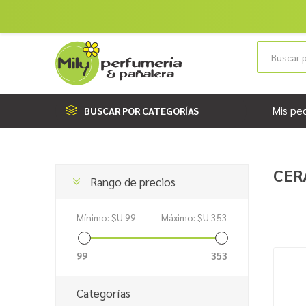
Mis pe
BUSCAR POR CATEGORÍAS
CER
Rango de precios
Mínimo:
$U 99
Máximo:
$U 353
99
353
Categorías