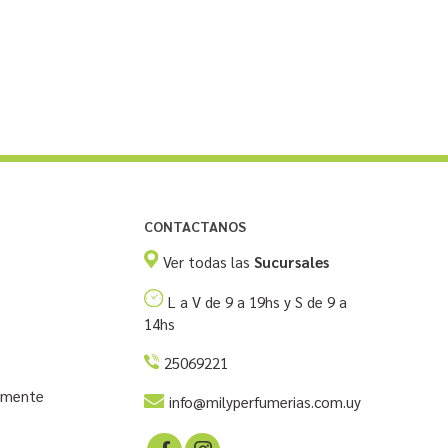
CONTACTANOS
Ver todas las
Sucursales
L a V de 9 a 19hs y S de 9 a
14hs
25069221
temente
info@milyperfumerias.com.uy