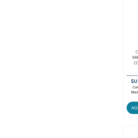
C
MA
C
$U
Con
Mast