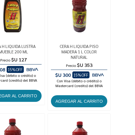
 H LIQUIDA LUSTRA
CERA H LIQUIDA PISO
MUEBLE 200 ML
MADERA 1 L COLOR
NATURAL
$U 127
Precio
$U 353
Precio
08
15%OFF
$U 300
15%OFF
isa (débito o crédito) o
card (credito) del BBVA
Con Visa (débito o crédito) o
Mastercard (credito) del BBVA