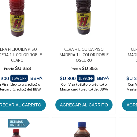
ERA H LIQUIDA PISO
CERA H LIQUIDA PISO
CE
ERA 1 L COLOR ROBLE
MADERA 1 L COLOR ROBLE
MADE
CLARO
OSCURO
$U 353
$U 353
Precio
Precio
 300
$U 300
$U 2
15%OFF
15%OFF
 Visa (débito o crédito) o
Con Visa (débito o crédito) o
Con V
ercard (credito) del BBVA
Mastercard (credito) del BBVA
Master