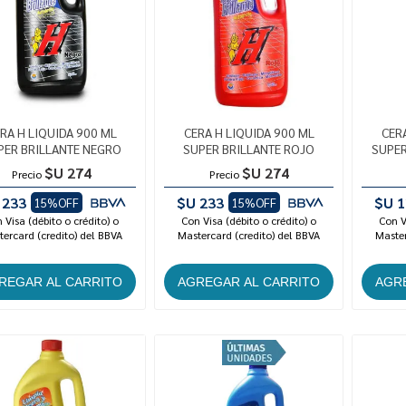
RA H LIQUIDA 900 ML
CERA H LIQUIDA 900 ML
CER
PER BRILLANTE NEGRO
SUPER BRILLANTE ROJO
SUPER
$U 274
$U 274
Precio
Precio
 233
$U 233
$U 1
15%OFF
15%OFF
 Visa (débito o crédito) o
Con Visa (débito o crédito) o
Con V
ercard (credito) del BBVA
Mastercard (credito) del BBVA
Master