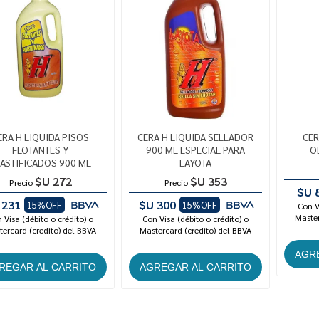
ERA H LIQUIDA PISOS
CERA H LIQUIDA SELLADOR
CER
FLOTANTES Y
900 ML ESPECIAL PARA
O
ASTIFICADOS 900 ML
LAYOTA
$U 272
$U 353
Precio
Precio
$U 
 231
$U 300
15%OFF
15%OFF
Con V
Master
 Visa (débito o crédito) o
Con Visa (débito o crédito) o
ercard (credito) del BBVA
Mastercard (credito) del BBVA