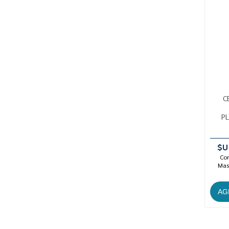
C
PL
$U
Con
Mast