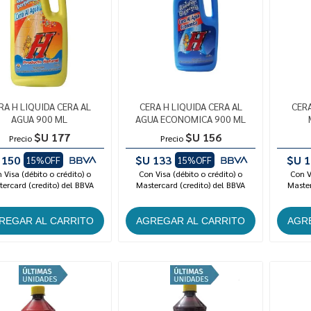
RA H LIQUIDA CERA AL
CERA H LIQUIDA CERA AL
CERA
AGUA 900 ML
AGUA ECONOMICA 900 ML
$U 177
$U 156
Precio
Precio
 150
$U 133
$U 1
15%OFF
15%OFF
 Visa (débito o crédito) o
Con Visa (débito o crédito) o
Con V
ercard (credito) del BBVA
Mastercard (credito) del BBVA
Master