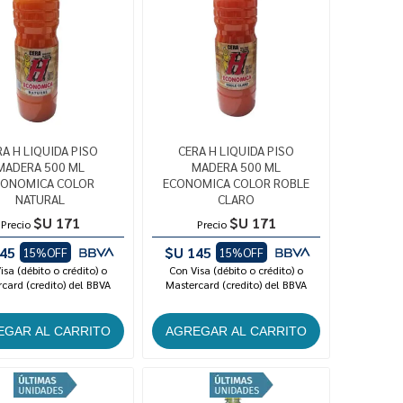
RA H LIQUIDA PISO
CERA H LIQUIDA PISO
MADERA 500 ML
MADERA 500 ML
CONOMICA COLOR
ECONOMICA COLOR ROBLE
NATURAL
CLARO
$U 171
$U 171
Precio
Precio
45
$U 145
15%OFF
15%OFF
isa (débito o crédito) o
Con Visa (débito o crédito) o
card (credito) del BBVA
Mastercard (credito) del BBVA