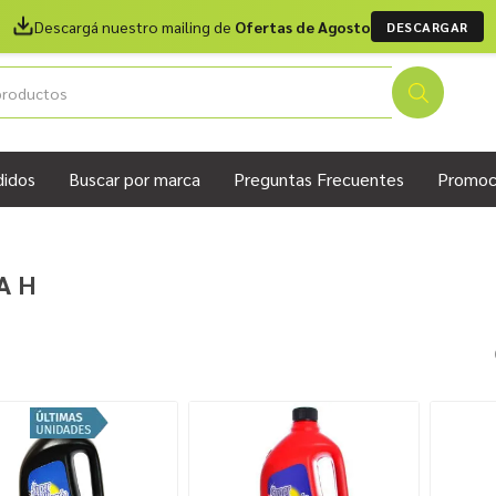
Descargá nuestro mailing de
Ofertas de Agosto
DESCARGAR
didos
Buscar por marca
Preguntas Frecuentes
Promoc
A H