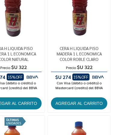
RA H LIQUIDA PISO
CERA H LIQUIDA PISO
RA 1 L ECONOMICA
MADERA 1 L ECONOMICA
COLOR NATURAL
COLOR ROBLE CLARO
$U 322
$U 322
Precio
Precio
74
$U 274
15%OFF
15%OFF
isa (débito o crédito) o
Con Visa (débito o crédito) o
card (credito) del BBVA
Mastercard (credito) del BBVA