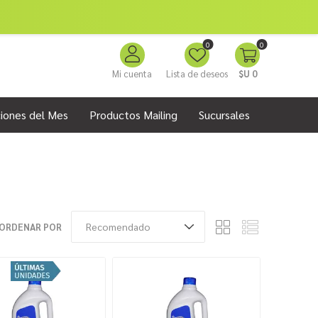
0
0
Mi cuenta
Lista de deseos
$U 0
iones del Mes
Productos Mailing
Sucursales
ORDENAR POR