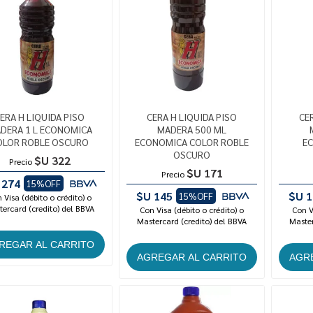
ERA H LIQUIDA PISO
CERA H LIQUIDA PISO
CE
DERA 1 L ECONOMICA
MADERA 500 ML
OLOR ROBLE OSCURO
ECONOMICA COLOR ROBLE
E
OSCURO
$U 322
Precio
$U 171
Precio
 274
15%OFF
$U 145
$U 1
15%OFF
 Visa (débito o crédito) o
ercard (credito) del BBVA
Con Visa (débito o crédito) o
Con V
Mastercard (credito) del BBVA
Master