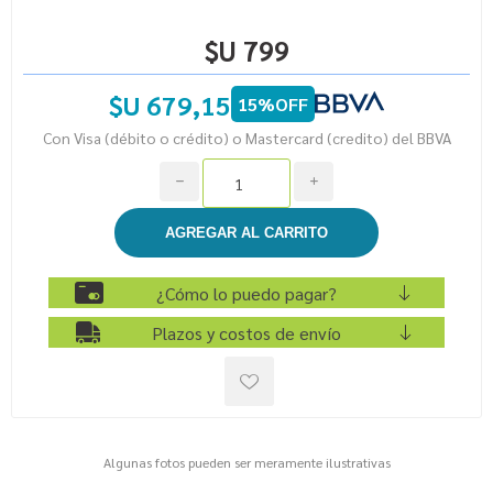
$U 799
$U 679,15
15%OFF
Con Visa (débito o crédito) o Mastercard (credito) del BBVA
h
i
¿Cómo lo puedo pagar?
Plazos y costos de envío
Algunas fotos pueden ser meramente ilustrativas