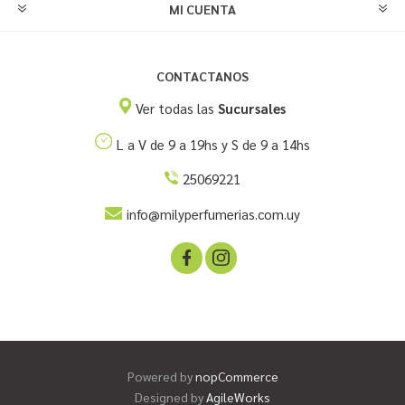
MI CUENTA
CONTACTANOS
Ver todas las
Sucursales
L a V de 9 a 19hs y S de 9 a 14hs
25069221
info@milyperfumerias.com.uy
Powered by
nopCommerce
Designed by
AgileWorks