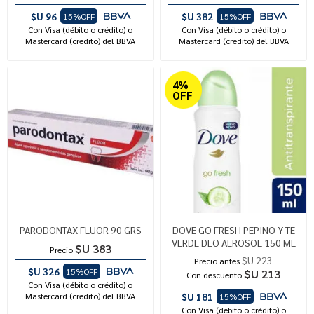
$U 96
$U 382
15%OFF
15%OFF
Con Visa (débito o crédito) o
Con Visa (débito o crédito) o
Mastercard (credito) del BBVA
Mastercard (credito) del BBVA
4%
OFF
PARODONTAX FLUOR 90 GRS
DOVE GO FRESH PEPINO Y TE
VERDE DEO AEROSOL 150 ML
$U 383
Precio
$U 223
Precio antes
$U 326
15%OFF
$U 213
Con descuento
Con Visa (débito o crédito) o
Mastercard (credito) del BBVA
$U 181
15%OFF
Con Visa (débito o crédito) o