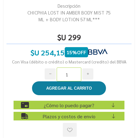
Descripción
CHICPHIA LOST IN AMBER BODY MIST 75
ML + BODY LOTION 57 ML***
$U 299
$U 254,15
15%OFF
Con Visa (débito o crédito) o Mastercard (credito) del BBVA
h
i
¿Cómo lo puedo pagar?
Plazos y costos de envío