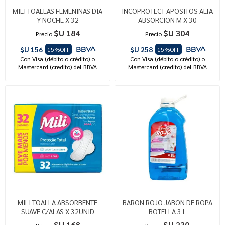
MILI TOALLAS FEMENINAS DIA
INCOPROTECT APOSITOS ALTA
Y NOCHE X 32
ABSORCION M X 30
$U 184
$U 304
Precio
Precio
$U 156
$U 258
15%OFF
15%OFF
Con Visa (débito o crédito) o
Con Visa (débito o crédito) o
Mastercard (credito) del BBVA
Mastercard (credito) del BBVA
MILI TOALLA ABSORBENTE
BARON ROJO JABON DE ROPA
SUAVE C/ALAS X 32UNID
BOTELLA 3 L
$U 168
$U 230