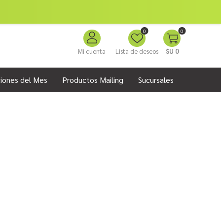
0
0
Mi cuenta
Lista de deseos
$U 0
iones del Mes
Productos Mailing
Sucursales