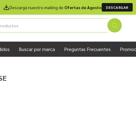
Descargá nuestro mailing de
Ofertas de Agosto
DESCARGAR
didos
Buscar por marca
Preguntas Frecuentes
Promoc
SE