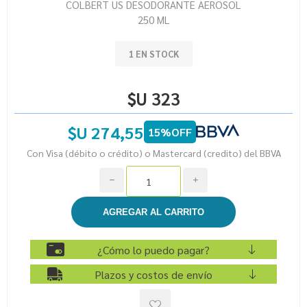
COLBERT US DESODORANTE AEROSOL
250 ML
1 EN STOCK
$U 323
$U 274,55
15%OFF
Con Visa (débito o crédito) o Mastercard (credito) del BBVA
h
i
¿Cómo lo puedo pagar?
Plazos y costos de envío