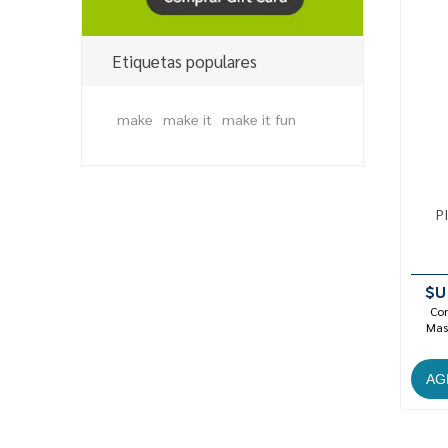
Etiquetas populares
make
make it
make it fun
P
$U
Con
Mast