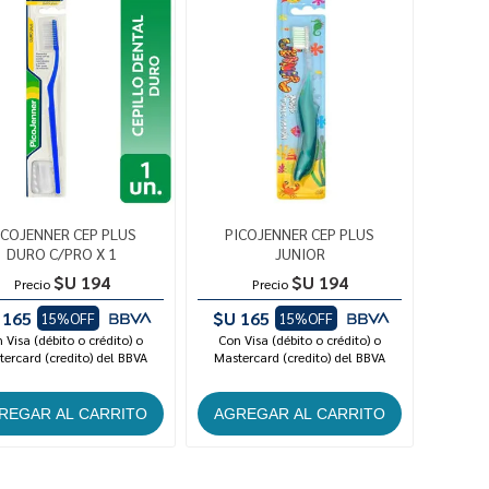
ICOJENNER CEP PLUS
PICOJENNER CEP PLUS
DURO C/PRO X 1
JUNIOR
$U 194
$U 194
Precio
Precio
 165
$U 165
15%OFF
15%OFF
 Visa (débito o crédito) o
Con Visa (débito o crédito) o
ercard (credito) del BBVA
Mastercard (credito) del BBVA