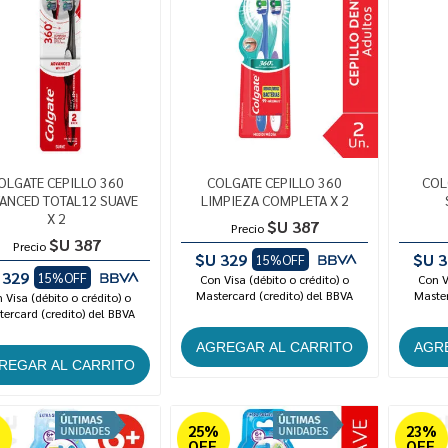
OLGATE CEPILLO 360
COLGATE CEPILLO 360
COL
ANCED TOTAL12 SUAVE
LIMPIEZA COMPLETA X 2
X 2
$U 387
Precio
$U 387
Precio
$U 329
$U 3
15%OFF
 329
15%OFF
Con Visa (débito o crédito) o
Con V
Mastercard (credito) del BBVA
Master
 Visa (débito o crédito) o
ercard (credito) del BBVA
%
25%
23%
OFF
OFF