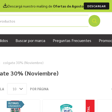
Descargá nuestro mailing de
Ofertas de Agosto
DESCARGAR
didos
Buscar por marca
Preguntas Frecuentes
Promoc
colgate 30% (Noviembre)
gate 30% (Noviembre)
LA
POR PÁGINA