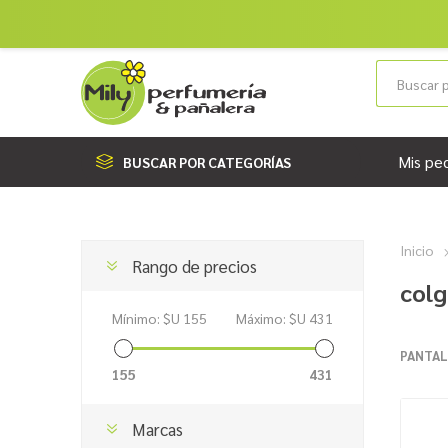
Mis pe
BUSCAR POR CATEGORÍAS
Inicio
Rango de precios
col
Mínimo:
$U 155
Máximo:
$U 431
PANTAL
155
431
Marcas