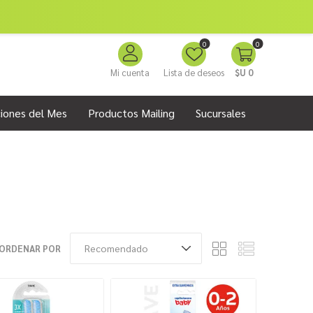
0
0
Mi cuenta
Lista de deseos
$U 0
iones del Mes
Productos Mailing
Sucursales
ORDENAR POR