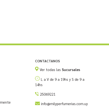
CONTACTANOS
Ver todas las
Sucursales
L a V de 9 a 19hs y S de 9 a
14hs
25069221
temente
info@milyperfumerias.com.uy