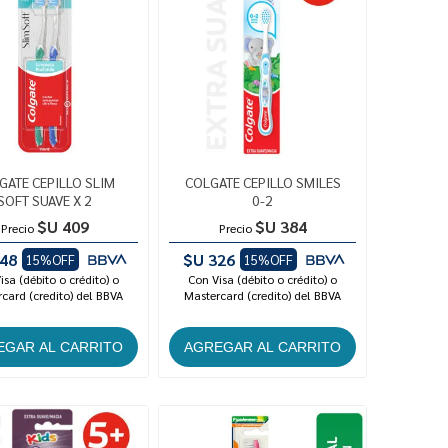
GATE CEPILLO SLIM
COLGATE CEPILLO SMILES
SOFT SUAVE X 2
0-2
$U 409
$U 384
Precio
Precio
48
$U 326
15%OFF
15%OFF
isa (débito o crédito) o
Con Visa (débito o crédito) o
card (credito) del BBVA
Mastercard (credito) del BBVA