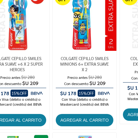
GATE CEPILLO SMILES
COLGATE CEPILLO SMILES
COL
RA SUAVE +6 X 2 SUPER
MINIONS 6+ EXTRA SUAVE
EX
HEROES
X 2
Pr
$U 280
$U 280
Precio antes
Precio antes
Con
$U 209
$U 209
on descuento
Con descuento
$U 1
 178
$U 178
15%OFF
15%OFF
Con V
Master
 Visa (débito o crédito) o
Con Visa (débito o crédito) o
ercard (credito) del BBVA
Mastercard (credito) del BBVA