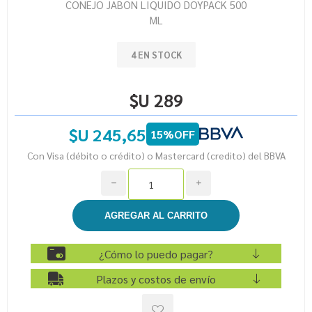
CONEJO JABON LIQUIDO DOYPACK 500
ML
4 EN STOCK
$U 289
$U 245,65
15%OFF
Con Visa (débito o crédito) o Mastercard (credito) del BBVA
h
i
¿Cómo lo puedo pagar?
Plazos y costos de envío