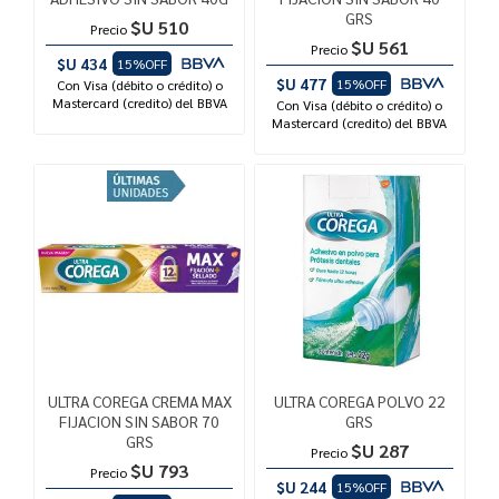
GRS
$U 510
Precio
$U 561
Precio
$U 434
15%OFF
$U 477
15%OFF
Con Visa (débito o crédito) o
Mastercard (credito) del BBVA
Con Visa (débito o crédito) o
Mastercard (credito) del BBVA
ULTRA COREGA CREMA MAX
ULTRA COREGA POLVO 22
FIJACION SIN SABOR 70
GRS
GRS
$U 287
Precio
$U 793
Precio
$U 244
15%OFF