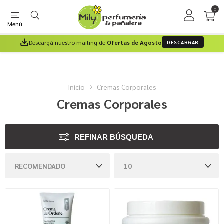
0
Menú
Descargá nuestro mailing de
Ofertas de Agosto
DESCARGAR
Inicio
Cremas Corporales
Cremas Corporales
REFINAR BÚSQUEDA