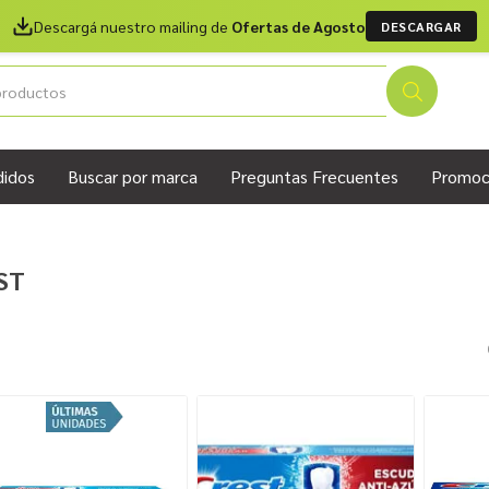
Descargá nuestro mailing de
Ofertas de Agosto
DESCARGAR
didos
Buscar por marca
Preguntas Frecuentes
Promoc
ST