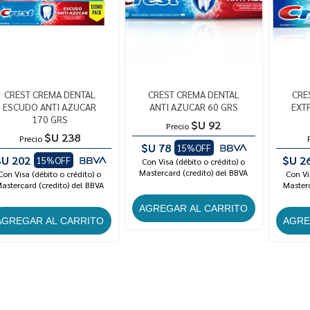
CREST CREMA DENTAL
CREST CREMA DENTAL
CRE
ESCUDO ANTI AZUCAR
ANTI AZUCAR 60 GRS
EXT
170 GRS
$U 92
Precio
$U 238
Precio
$U 78
15%OFF
$U 202
$U 2
15%OFF
Con Visa (débito o crédito) o
Mastercard (credito) del BBVA
Con Visa (débito o crédito) o
Con Vi
astercard (credito) del BBVA
Masterc