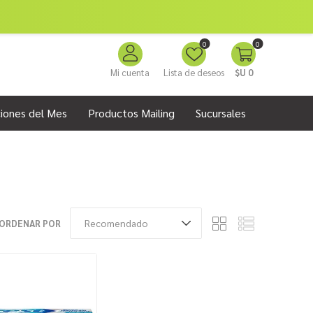
0
0
Mi cuenta
Lista de deseos
$U 0
iones del Mes
Productos Mailing
Sucursales
ORDENAR POR