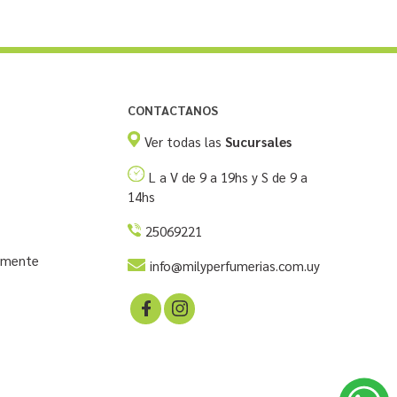
CONTACTANOS
Ver todas las
Sucursales
L a V de 9 a 19hs y S de 9 a
14hs
25069221
temente
info@milyperfumerias.com.uy