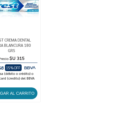
ST CREMA DENTAL
RA BLANCURA 180
GRS
$U 315
Precio
68
15%OFF
sa (débito o crédito) o
ard (credito) del BBVA