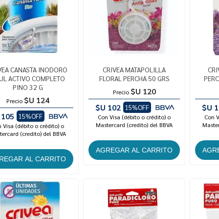
VEA CANASTA INODORO
CRIVEA MATAPOLILLA
CRI
UL ACTIVO COMPLETO
FLORAL PERCHA 50 GRS
PERC
PINO 32 G
$U 120
Precio
$U 124
Precio
$U 102
$U 1
15%OFF
 105
15%OFF
Con Visa (débito o crédito) o
Con V
Mastercard (credito) del BBVA
Master
 Visa (débito o crédito) o
ercard (credito) del BBVA