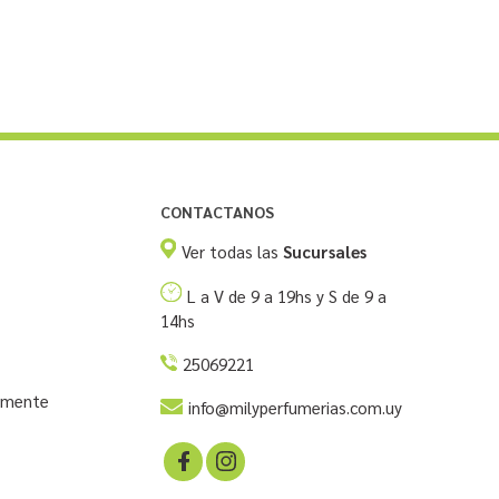
CONTACTANOS
Ver todas las
Sucursales
L a V de 9 a 19hs y S de 9 a
14hs
25069221
temente
info@milyperfumerias.com.uy