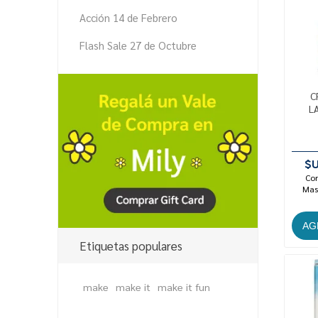
Acción 14 de Febrero
Flash Sale 27 de Octubre
C
L
$U
Con
Mast
Etiquetas populares
make
make it
make it fun