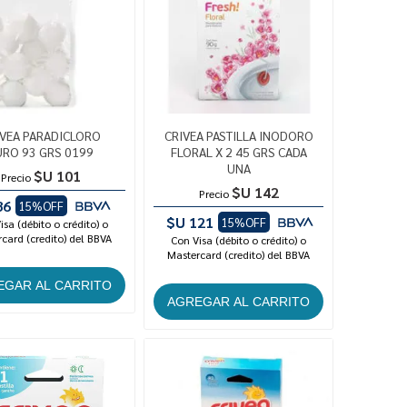
IVEA PARADICLORO
CRIVEA PASTILLA INODORO
URO 93 GRS 0199
FLORAL X 2 45 GRS CADA
UNA
$U 101
Precio
$U 142
Precio
86
15%OFF
$U 121
15%OFF
isa (débito o crédito) o
card (credito) del BBVA
Con Visa (débito o crédito) o
Mastercard (credito) del BBVA