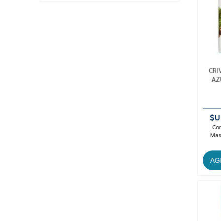
CRI
AZ
$U
Con
Mast