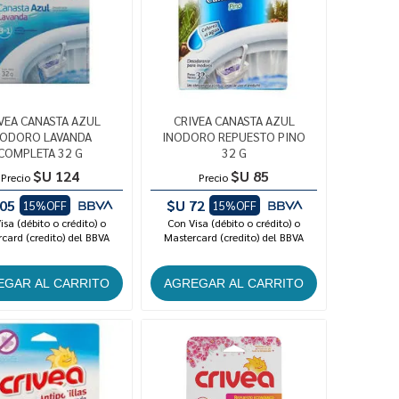
VEA CANASTA AZUL
CRIVEA CANASTA AZUL
NODORO LAVANDA
INODORO REPUESTO PINO
COMPLETA 32 G
32 G
$U 124
$U 85
Precio
Precio
05
$U 72
15%OFF
15%OFF
isa (débito o crédito) o
Con Visa (débito o crédito) o
card (credito) del BBVA
Mastercard (credito) del BBVA