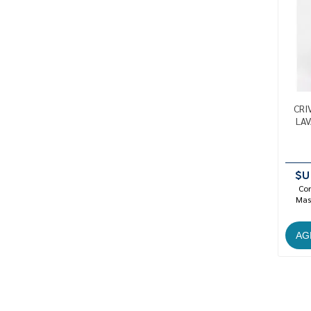
CRI
LAV
$U
Con
Mast