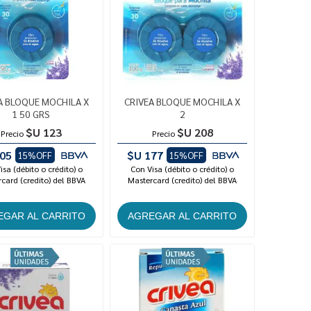
A BLOQUE MOCHILA X
CRIVEA BLOQUE MOCHILA X
1 50 GRS
2
$U 123
$U 208
Precio
Precio
05
$U 177
15%OFF
15%OFF
isa (débito o crédito) o
Con Visa (débito o crédito) o
card (credito) del BBVA
Mastercard (credito) del BBVA