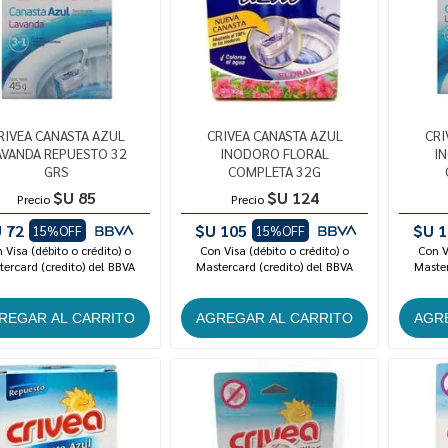
RIVEA CANASTA AZUL
CRIVEA CANASTA AZUL
CRI
AVANDA REPUESTO 32
INODORO FLORAL
I
GRS
COMPLETA 32G
$U 85
$U 124
Precio
Precio
 72
$U 105
$U 1
15%OFF
15%OFF
 Visa (débito o crédito) o
Con Visa (débito o crédito) o
Con V
ercard (credito) del BBVA
Mastercard (credito) del BBVA
Master