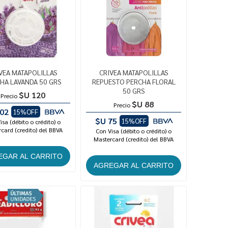
VEA MATAPOLILLAS
CRIVEA MATAPOLILLAS
HA LAVANDA 50 GRS
REPUESTO PERCHA FLORAL
50 GRS
$U 120
Precio
$U 88
Precio
02
15%OFF
$U 75
15%OFF
isa (débito o crédito) o
card (credito) del BBVA
Con Visa (débito o crédito) o
Mastercard (credito) del BBVA