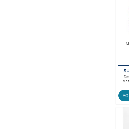
C
$U
Con
Mast