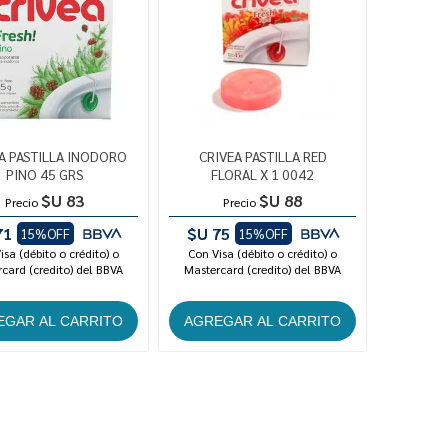
A PASTILLA INODORO
CRIVEA PASTILLA RED
PINO 45 GRS
FLORAL X 1 0042
$U 83
$U 88
Precio
Precio
71
$U 75
15%OFF
15%OFF
isa (débito o crédito) o
Con Visa (débito o crédito) o
card (credito) del BBVA
Mastercard (credito) del BBVA