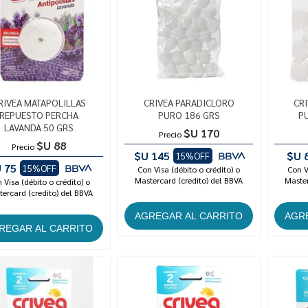
RIVEA MATAPOLILLAS
CRIVEA PARADICLORO
CR
REPUESTO PERCHA
PURO 186 GRS
P
LAVANDA 50 GRS
$U 170
Precio
$U 88
Precio
$U 145
$U 
15%OFF
 75
15%OFF
Con Visa (débito o crédito) o
Con V
Mastercard (credito) del BBVA
Master
 Visa (débito o crédito) o
ercard (credito) del BBVA