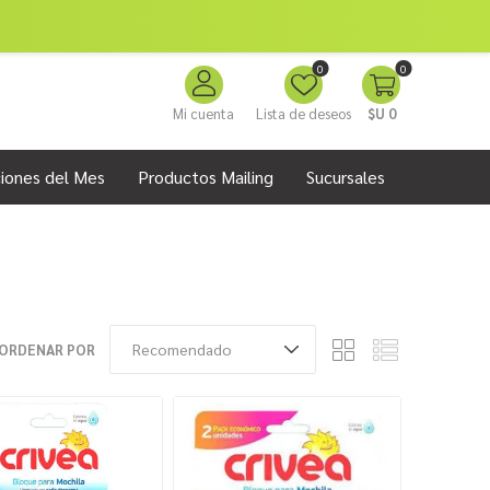
0
0
Mi cuenta
Lista de deseos
$U 0
iones del Mes
Productos Mailing
Sucursales
ORDENAR POR