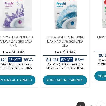
VEA PASTILLA INODORO
CRIVEA PASTILLA INODORO
CRIVE
ANDA X 2 45 GRS CADA
MARINA X 2 45 GRS CADA
UNA
UNA
$U 142
$U 142
Precio
Precio
$U 
 121
$U 121
15%OFF
15%OFF
Con V
Master
 Visa (débito o crédito) o
Con Visa (débito o crédito) o
ercard (credito) del BBVA
Mastercard (credito) del BBVA
1
2