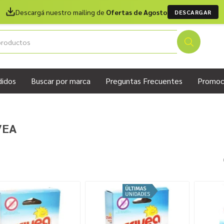
Descargá nuestro mailing de
Ofertas de Agosto
DESCARGAR
didos
Buscar por marca
Preguntas Frecuentes
Promoc
VEA