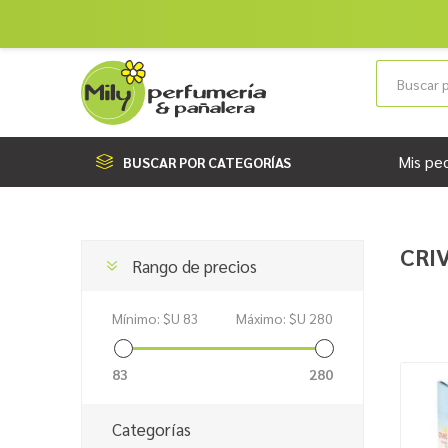
Mis pe
BUSCAR POR CATEGORÍAS
CRI
Rango de precios
Mínimo:
$U 83
Máximo:
$U 280
83
280
Categorías