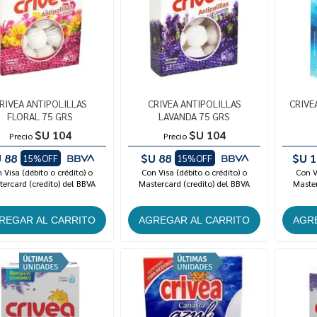
RIVEA ANTIPOLILLAS
CRIVEA ANTIPOLILLAS
CRIVE
FLORAL 75 GRS
LAVANDA 75 GRS
$U 104
$U 104
Precio
Precio
 88
$U 88
$U 1
15%OFF
15%OFF
 Visa (débito o crédito) o
Con Visa (débito o crédito) o
Con V
ercard (credito) del BBVA
Mastercard (credito) del BBVA
Master