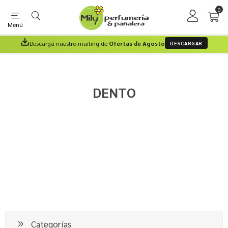
0
Menú
Descargá nuestro mailing de
Ofertas de Agosto
DESCARGAR
DENTO
Categorías