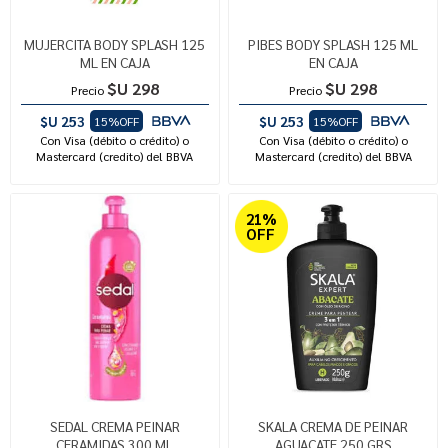
MUJERCITA BODY SPLASH 125
PIBES BODY SPLASH 125 ML
ML EN CAJA
EN CAJA
$U 298
$U 298
Precio
Precio
$U 253
$U 253
15%OFF
15%OFF
Con Visa (débito o crédito) o
Con Visa (débito o crédito) o
Mastercard (credito) del BBVA
Mastercard (credito) del BBVA
21%
OFF
SEDAL CREMA PEINAR
SKALA CREMA DE PEINAR
CERAMIDAS 300 ML
AGUACATE 250 GRS