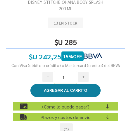
DISNEY STITCHE OHANA BODY SPLASH
200 ML
13 EN STOCK
$U 285
$U 242,25
15%OFF
Con Visa (débito o crédito) o Mastercard (credito) del BBVA
h
i
¿Cómo lo puedo pagar?
Plazos y costos de envío