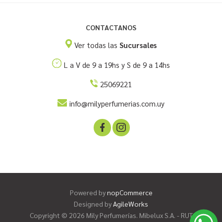
CONTACTANOS
Ver todas las
Sucursales
L a V de 9 a 19hs y S de 9 a 14hs
25069221
info@milyperfumerias.com.uy
Powered by
nopCommerce
Designed by
AgileWorks
Copyright © 2026 Mily Perfumerías. Mibelux S.A. - RUT