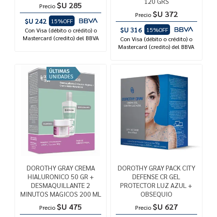
120 GRS
$U 285
Precio
$U 372
Precio
$U 242
15%OFF
$U 316
15%OFF
Con Visa (débito o crédito) o
Mastercard (credito) del BBVA
Con Visa (débito o crédito) o
Mastercard (credito) del BBVA
DOROTHY GRAY CREMA
DOROTHY GRAY PACK CITY
HIALURONICO 50 GR +
DEFENSE CR GEL
DESMAQUILLANTE 2
PROTECTOR LUZ AZUL +
MINUTOS MAGICOS 200 ML
OBSEQUIO
$U 475
$U 627
Precio
Precio