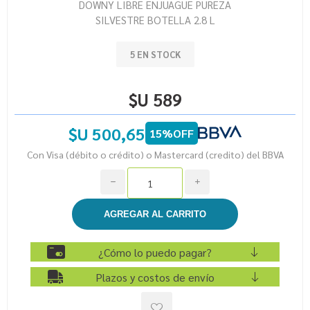
DOWNY LIBRE ENJUAGUE PUREZA
SILVESTRE BOTELLA 2.8 L
5 EN STOCK
$U 589
$U 500,65
15%OFF
Con Visa (débito o crédito) o Mastercard (credito) del BBVA
h
i
¿Cómo lo puedo pagar?
Plazos y costos de envío