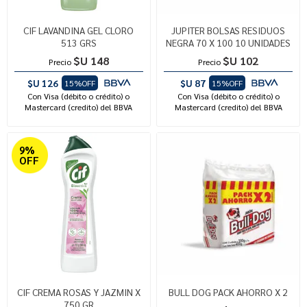
CIF LAVANDINA GEL CLORO
JUPITER BOLSAS RESIDUOS
513 GRS
NEGRA 70 X 100 10 UNIDADES
$U 148
$U 102
Precio
Precio
$U 126
$U 87
15%OFF
15%OFF
Con Visa (débito o crédito) o
Con Visa (débito o crédito) o
Mastercard (credito) del BBVA
Mastercard (credito) del BBVA
9%
OFF
CIF CREMA ROSAS Y JAZMIN X
BULL DOG PACK AHORRO X 2
750 GR