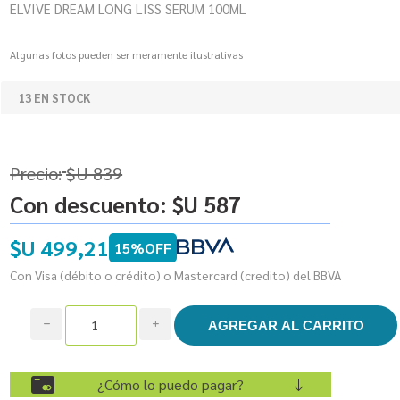
ELVIVE DREAM LONG LISS SERUM 100ML
Algunas fotos pueden ser meramente ilustrativas
13 EN STOCK
Precio:
$U 839
Con descuento:
$U 587
$U 499,21
15%OFF
Con Visa (débito o crédito) o Mastercard (credito) del BBVA
h
i
¿Cómo lo puedo pagar?