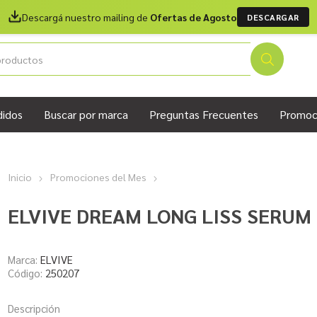
Descargá nuestro mailing de
Ofertas de Agosto
DESCARGAR
didos
Buscar por marca
Preguntas Frecuentes
Promoc
Inicio
Promociones del Mes
ELVIVE DREAM LONG LISS SERUM
Marca:
ELVIVE
Código:
250207
Descripción