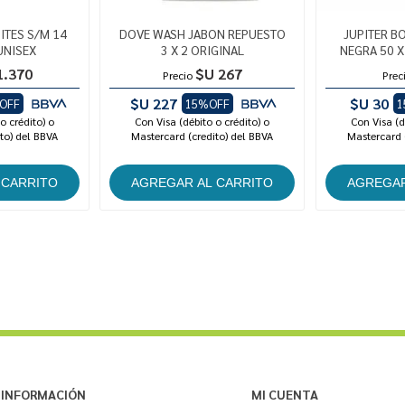
TES S/M 14
DOVE WASH JABON REPUESTO
JUPITER B
UNISEX
3 X 2 ORIGINAL
NEGRA 50 X
1.370
$U 267
Precio
Prec
$U 227
$U 30
OFF
15%OFF
1
o crédito) o
Con Visa (débito o crédito) o
Con Visa (d
to) del BBVA
Mastercard (credito) del BBVA
Mastercard 
INFORMACIÓN
MI CUENTA