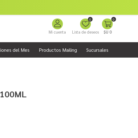
0
0
Mi cuenta
Lista de deseos
$U 0
iones del Mes
Productos Mailing
Sucursales
 100ML