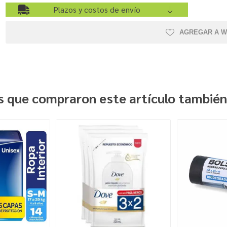
Plazos y costos de envío
AGREGAR A W
es que compraron este artículo tambié