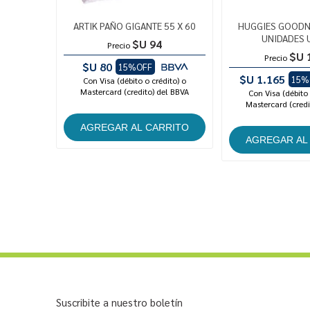
ARTIK PAÑO GIGANTE 55 X 60
HUGGIES GOODNI
UNIDADES 
$U 94
Precio
$U 
Precio
$U 80
15%OFF
$U 1.165
15%
Con Visa (débito o crédito) o
Mastercard (credito) del BBVA
Con Visa (débito 
Mastercard (credi
Suscribite a nuestro boletín