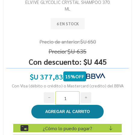
ELVIVE GLYCOLIC CRYSTAL SHAMPOO 370
ML
6 EN STOCK
Precio de anterior:
$U 650
Precio:
$U 635
Con descuento:
$U 445
$U 377,83
15%OFF
Con Visa (débito o crédito) o Mastercard (credito) del BBVA
h
i
¿Cómo lo puedo pagar?