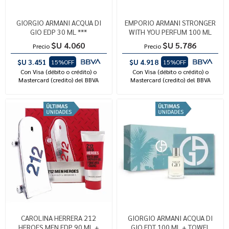
GIORGIO ARMANI ACQUA DI
EMPORIO ARMANI STRONGER
GIO EDP 30 ML ***
WITH YOU PERFUM 100 ML
$U 4.060
$U 5.786
Precio
Precio
$U 3.451
$U 4.918
15%OFF
15%OFF
Con Visa (débito o crédito) o
Con Visa (débito o crédito) o
Mastercard (credito) del BBVA
Mastercard (credito) del BBVA
CAROLINA HERRERA 212
GIORGIO ARMANI ACQUA DI
HEROES MEN EDP 90 ML +
GIO EDT 100 ML + TOWEL