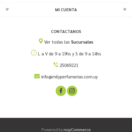
MI CUENTA
CONTACTANOS
Ver todas las
Sucursales
L a V de 9 a 19hs y S de 9 a 14hs
25069221
info@milyperfumerias.com.uy
Powered by
nopCommerce