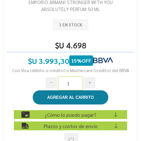
EMPORIO ARMANI STRONGER WITH YOU
ABSOLUTELY PERFUM 50 ML
1 EN STOCK
$U 4.698
$U 3.993,30
15%OFF
Con Visa (débito o crédito) o Mastercard (credito) del BBVA
h
i
¿Cómo lo puedo pagar?
Plazos y costos de envío