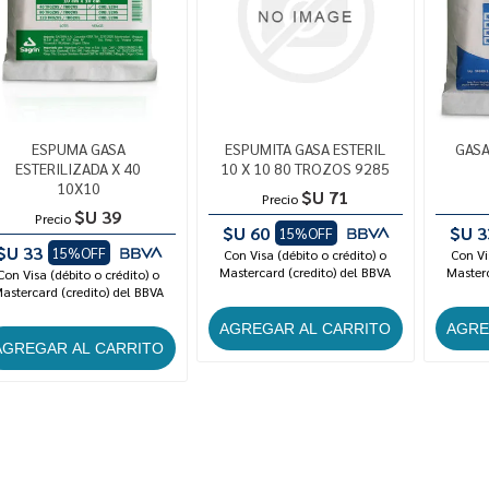
ESPUMA GASA
ESPUMITA GASA ESTERIL
GASA
ESTERILIZADA X 40
10 X 10 80 TROZOS 9285
10X10
$U 71
Precio
$U 39
Precio
$U 60
$U 3
15%OFF
$U 33
15%OFF
Con Visa (débito o crédito) o
Con Vi
Mastercard (credito) del BBVA
Masterc
Con Visa (débito o crédito) o
astercard (credito) del BBVA