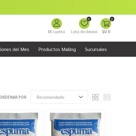
0
0
Mi cuenta
Lista de deseos
$U 0
iones del Mes
Productos Mailing
Sucursales
ORDENAR POR