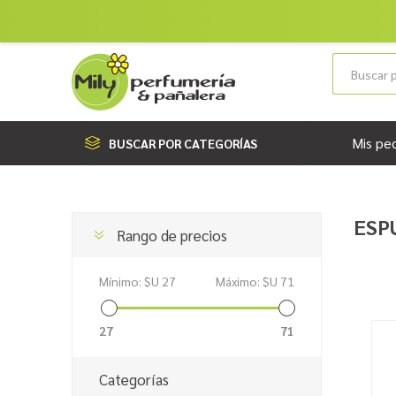
Mis pe
BUSCAR POR CATEGORÍAS
ESP
Rango de precios
Mínimo:
$U 27
Máximo:
$U 71
27
71
Categorías