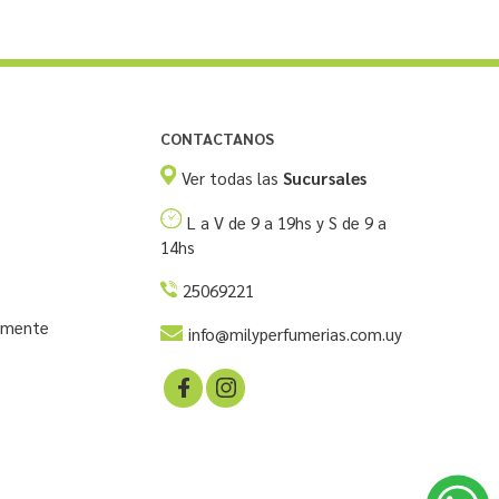
CONTACTANOS
Ver todas las
Sucursales
L a V de 9 a 19hs y S de 9 a
14hs
25069221
temente
info@milyperfumerias.com.uy