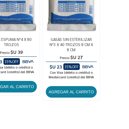
 ESPUMA Nº4 X 80
GASAS SIN ESTERILIZAR
TROZOS
Nº3 X 40 TROZOS 8 CM X
8 CM
$U 39
Precio
$U 27
Precio
3
15%OFF
$U 23
15%OFF
sa (débito o crédito) o
ard (credito) del BBVA
Con Visa (débito o crédito) o
Mastercard (credito) del BBVA