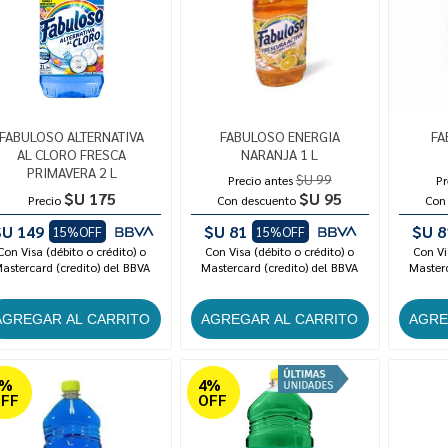
FABULOSO ALTERNATIVA
FABULOSO ENERGIA
FA
AL CLORO FRESCA
NARANJA 1 L
PRIMAVERA 2 L
$U 99
Precio antes
Pr
$U 175
$U 95
Precio
Con descuento
Con
$U 149
$U 81
$U 8
15%OFF
15%OFF
Con Visa (débito o crédito) o
Con Visa (débito o crédito) o
Con Vi
astercard (credito) del BBVA
Mastercard (credito) del BBVA
Masterc
4%
4%
FF
OFF