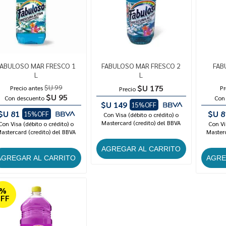
FABULOSO MAR FRESCO 1
FABULOSO MAR FRESCO 2
FAB
L
L
$U 99
$U 175
Precio antes
Pr
Precio
$U 95
Con descuento
Con
$U 149
15%OFF
$U 81
$U 8
15%OFF
Con Visa (débito o crédito) o
Mastercard (credito) del BBVA
Con Visa (débito o crédito) o
Con Vi
astercard (credito) del BBVA
Masterc
4%
FF