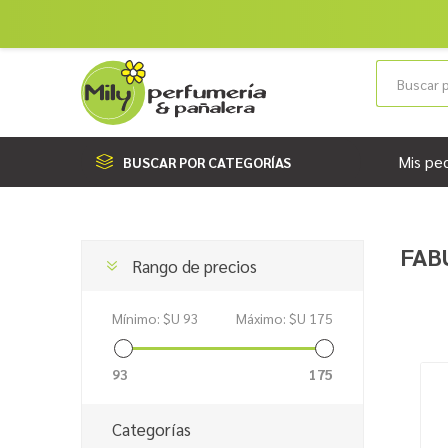
Mis pe
BUSCAR POR CATEGORÍAS
FAB
Rango de precios
Mínimo:
$U 93
Máximo:
$U 175
93
175
Categorías