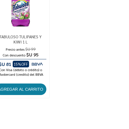
FABULOSO TULIPANES Y
KIWI 1 L
$U 99
Precio antes
$U 95
Con descuento
$U 81
15%OFF
Con Visa (débito o crédito) o
astercard (credito) del BBVA