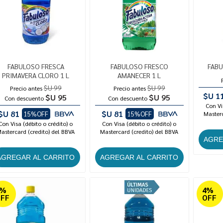
FABULOSO FRESCA
FABULOSO FRESCO
FABU
PRIMAVERA CLORO 1 L
AMANECER 1 L
$U 99
$U 99
Precio antes
Precio antes
$U 1
$U 95
$U 95
Con descuento
Con descuento
Con Vi
$U 81
$U 81
15%OFF
15%OFF
Masterc
Con Visa (débito o crédito) o
Con Visa (débito o crédito) o
astercard (credito) del BBVA
Mastercard (credito) del BBVA
4%
4%
FF
OFF