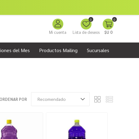
0
0
Mi cuenta
Lista de deseos
$U 0
iones del Mes
Productos Mailing
Sucursales
ORDENAR POR