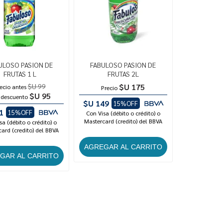
ULOSO PASION DE
FABULOSO PASION DE
FRUTAS 1 L
FRUTAS 2L
$U 99
$U 175
ecio antes
Precio
$U 95
 descuento
$U 149
15%OFF
1
15%OFF
Con Visa (débito o crédito) o
Mastercard (credito) del BBVA
sa (débito o crédito) o
ard (credito) del BBVA