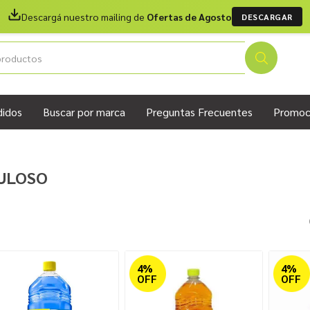
Descargá nuestro mailing de
Ofertas de Agosto
DESCARGAR
didos
Buscar por marca
Preguntas Frecuentes
Promoc
ULOSO
4%
4%
OFF
OFF