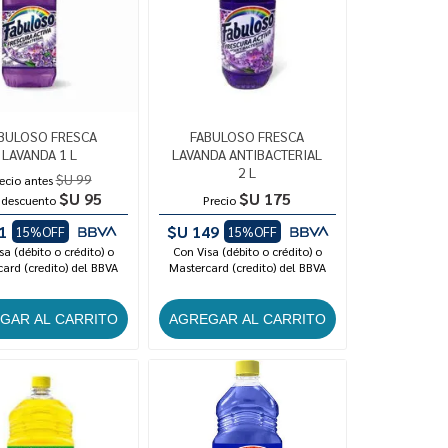
BULOSO FRESCA
FABULOSO FRESCA
LAVANDA 1 L
LAVANDA ANTIBACTERIAL
2 L
$U 99
ecio antes
$U 95
$U 175
 descuento
Precio
1
$U 149
15%OFF
15%OFF
sa (débito o crédito) o
Con Visa (débito o crédito) o
ard (credito) del BBVA
Mastercard (credito) del BBVA