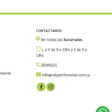
CONTACTANOS
Ver todas las
Sucursales
L a V de 9 a 19hs y S de 9 a
14hs
25069221
temente
info@milyperfumerias.com.uy