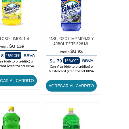
LOSO LIMON 1.4 L
FABULOSO LIMP MORAS Y
ARBOL DE TE 828 ML
$U 139
Precio
$U 93
Precio
18
15%OFF
$U 79
15%OFF
sa (débito o crédito) o
ard (credito) del BBVA
Con Visa (débito o crédito) o
Mastercard (credito) del BBVA