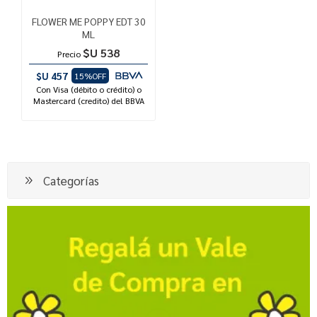
FLOWER ME POPPY EDT 30
ML
$U 538
Precio
$U 457
15%OFF
Con Visa (débito o crédito) o
Mastercard (credito) del BBVA
Categorías