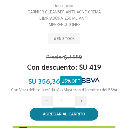
Descripción
GARNIER CLEANSER ANTI ACNE CREMA
LIMPIADORA 250 ML ANTI
IMPERFECCIONES
6 EN STOCK
Precio:
$U 559
Con descuento:
$U 419
$U 356,36
15%OFF
Con Visa (débito o crédito) o Mastercard (credito) del BBVA
h
i