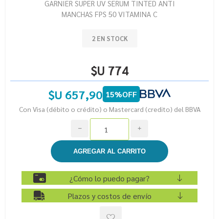
GARNIER SUPER UV SERUM TINTED ANTI
MANCHAS FPS 50 VITAMINA C
2 EN STOCK
$U 774
$U 657,90
15%OFF
Con Visa (débito o crédito) o Mastercard (credito) del BBVA
h
i
¿Cómo lo puedo pagar?
Plazos y costos de envío