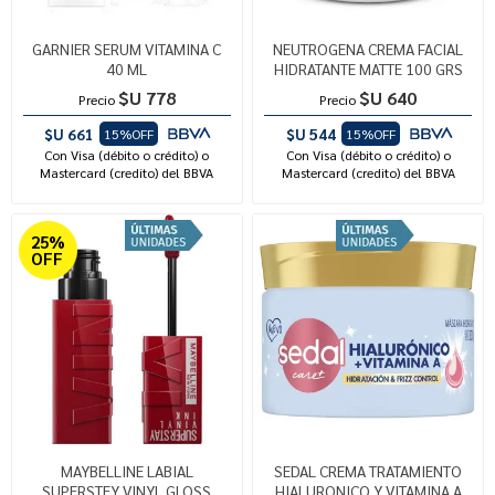
GARNIER SERUM VITAMINA C
NEUTROGENA CREMA FACIAL
40 ML
HIDRATANTE MATTE 100 GRS
$U 778
$U 640
Precio
Precio
$U 661
$U 544
15%OFF
15%OFF
Con Visa (débito o crédito) o
Con Visa (débito o crédito) o
Mastercard (credito) del BBVA
Mastercard (credito) del BBVA
25%
OFF
MAYBELLINE LABIAL
SEDAL CREMA TRATAMIENTO
SUPERSTEY VINYL GLOSS
HIALURONICO Y VITAMINA A