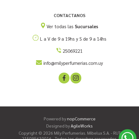
CONTACTANOS
Ver todas las
Sucursales
L a V de 9 a 19hs y S de 9 a 14hs
25069221
info@milyperfumerias.com.uy
Powered by
nopCommerce
Designed by
AgileWorks
Copyright © 2026 Mily Perfumerías. Mibelux S.A. - RUT
215095630016 - Todos los derechos reservados.