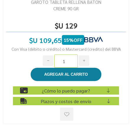
GAROTO TABLETA RELLENA BATON
CREME 90 GR
$U 129
$U 109,65
15%OFF
Con Visa (débito o crédito) o Mastercard (credito) del BBVA
h
i
¿Cómo lo puedo pagar?
Plazos y costos de envío